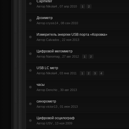
Сapmeter
Автор Nikolai4 ,
07 апр 2010
1
2
Дозиметр
Автор crysis14 ,
08 сен 2010
Измеритель энергии USB порта «Коровка»
Автор Calvados ,
22 ноя 2013
Цифровой мегомметр
Автор Nanomag ,
27 авг 2012
1
2
USB LC метр
Автор Nikolai4 ,
03 янв 2011
1
2
3
4
часы
Автор Denchic ,
30 авг 2013
синхрометр
Автор victor13 ,
01 июн 2013
Цифровой осцилограф
Автор USV ,
13 ноя 2009