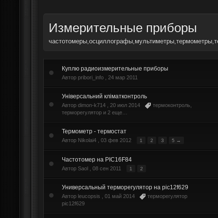
Измерительные приборы
частотомеры,осциллографы,мультиметры,термометры,
Куплю радиоизмерительные приборы
Автор pribori_info ,
24 мар 2011
Універсальний кліматконтроль
Автор dimon-k714 ,
20 июл 2014
термоконтроль
,
терморегулятор
и 2 еще…
Термометр - термостат
Автор Nikolai4 ,
03 фев 2012
1
2
3
5 →
Частотомер на PIC16F84
Автор Saol ,
08 сен 2011
1
2
Универсальный терморегулятор на pic12f629
Автор leucopsis ,
01 май 2014
терморегулятор
pic12f629