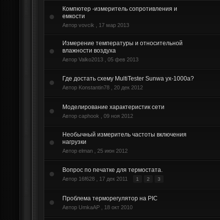
Компютер -измеритель сопротивления и
емкости
Автор vovcik ,
17 мар 2013
Измерение температуры и относительной
влажности воздуха
Автор Valko2013 ,
05 фев 2013
Где достать схему MultiTester Sunwa yx-1000a?
Автор Konstantin78 ,
20 дек 2012
Моделирование характеристик сети
Автор caphook ,
09 ноя 2012
Необычный измеритель частоты включения
нагрузки
Автор elman ,
25 июн 2012
Вопрос по печатке для термостата.
Автор 16f628 ,
17 дек 2011
1
2
3
Проблема терморегулятор на PIC
Автор UmkaAP ,
18 окт 2010