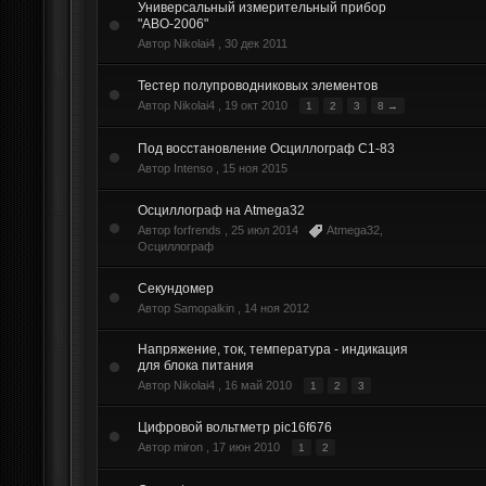
Универсальный измерительный прибор
"АВО-2006"
Автор Nikolai4 ,
30 дек 2011
Тестер полупроводниковых элементов
Автор Nikolai4 ,
19 окт 2010
1
2
3
8 →
Под восстановление Осциллограф C1-83
Автор Intenso ,
15 ноя 2015
Осциллограф на Atmega32
Автор forfrends ,
25 июл 2014
Atmega32
,
Осциллограф
Секундомер
Автор Samopalkin ,
14 ноя 2012
Напряжение, ток, температура - индикация
для блока питания
Автор Nikolai4 ,
16 май 2010
1
2
3
Цифровой вольтметр pic16f676
Автор miron ,
17 июн 2010
1
2