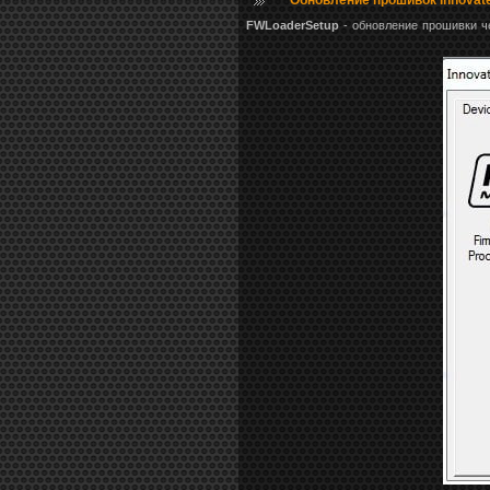
Обновление прошивок Innovate
FWLoaderSetup
- обновление прошивки ч