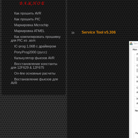
Как прошить AVR
·
Как прошить PIC
·
Маркировка Microchip
·
Маркировка ATMEL
·
Service Tool v5.306
Как компилировать прошивку
·
для PIC из .asm
IC-prog 1,06В с драйвером
·
PonyProg2000 (русс)
·
Калькулятор фьюзов AVR
·
Восстановление константы
·
для 12F629 & 12F675
On-line основные расчеты
·
Востановление фьюзов для
·
AVR