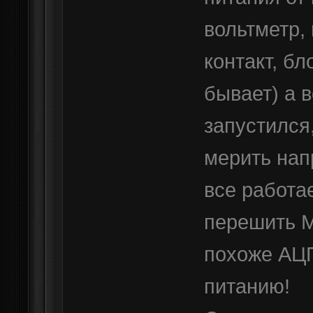
вольтметр,
контакт, бл
бывает) а 
запустился
мерить на
все работа
перешить М
похоже АЦП
питанию!