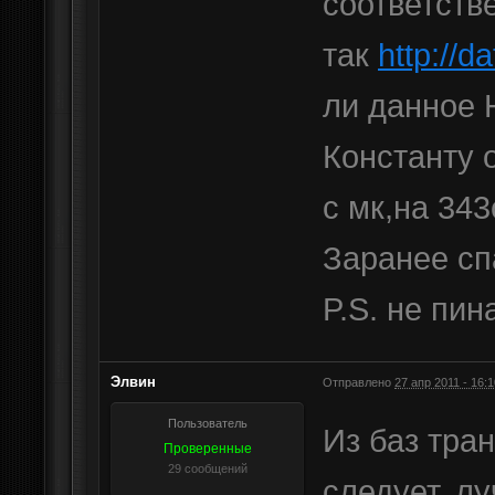
соответств
так
http://da
ли данное 
Константу 
с мк,на 343
Заранее сп
P.S. не пин
Элвин
Отправлено
27 апр 2011 - 16:1
Пользователь
Из баз тра
Проверенные
29 сообщений
следует, л