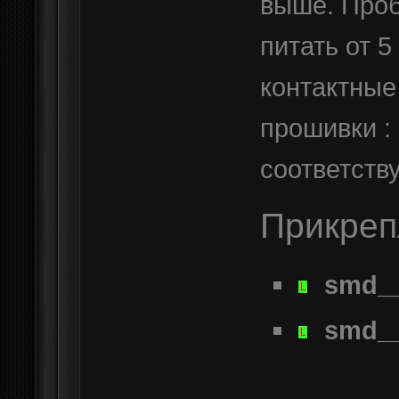
выше. Про
питать от 
контактные
прошивки : 
соответству
Прикре
smd__
smd__