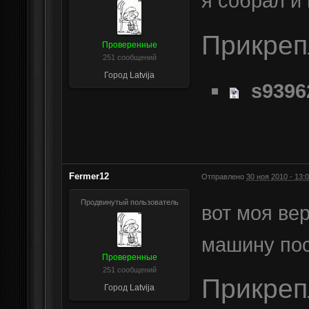
я собрал и
Прикре
Проверенные
251 сообщений
Город
Latvija
s9396
Fermer12
Отправлено
30 ноя 2010 - 13:
Продвинутый пользователь
вот моя ве
машину по
Проверенные
251 сообщений
Прикре
Город
Latvija