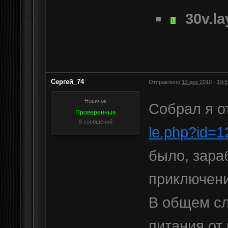
30v.la
Сергей_74
Отправлено
13 дек 2010 - 19:5
Новичок
Собрал я о
Проверенные
8 сообщений
le.php?id=
было, зара
приключени
В общем сл
питания от 