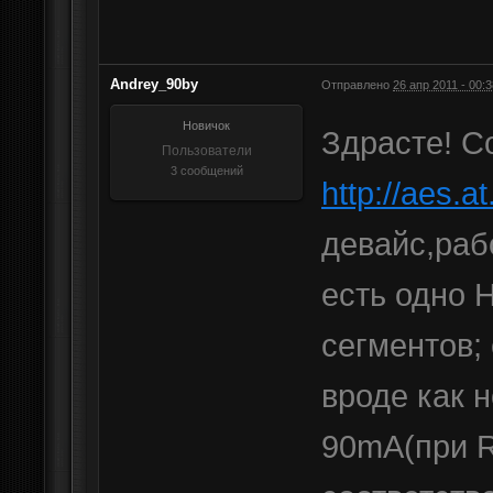
Andrey_90by
Отправлено
26 апр 2011 - 00:3
Новичок
Здрасте! С
Пользователи
3 сообщений
http://aes.a
девайс,раб
есть одно 
сегментов; 
вроде как 
90mA(при 