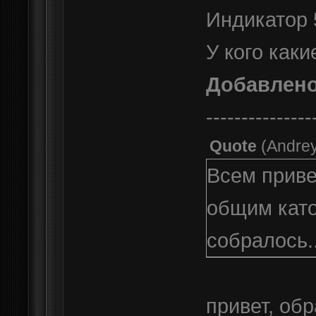
Индикатор 
У кого как
Добавлен
---------------
Quote
(
Andre
Всем приве
общим като
собралось..
привет, об