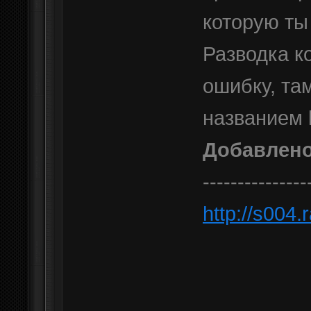
которую ты
Разводка к
ошибку, там
названием 
Добавлен
---------------
http://s004.