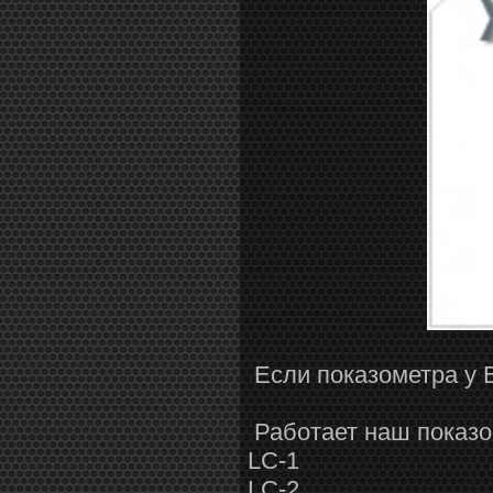
Если показометра у Ва
Работает наш показом
LC-1
LC-2