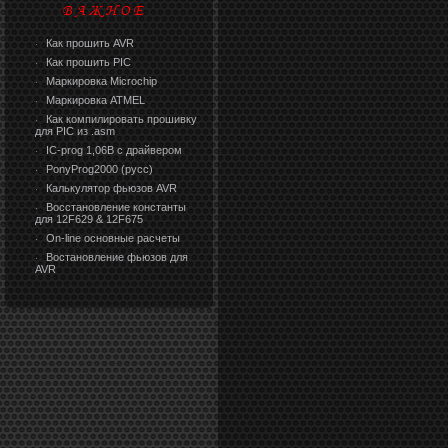
Как прошить AVR
·
Как прошить PIC
·
Маркировка Microchip
·
Маркировка ATMEL
·
Как компилировать прошивку
·
для PIC из .asm
IC-prog 1,06В с драйвером
·
PonyProg2000 (русс)
·
Калькулятор фьюзов AVR
·
Восстановление константы
·
для 12F629 & 12F675
On-line основные расчеты
·
Востановление фьюзов для
·
AVR