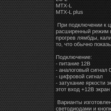
MTX-L
MTX-L plus
При подключении к ц
расширенный режим в
прогрев лямбды, кали
то, что обычно показ
Подключение:
- питание 12В
- аналоговый сигнал 
- цифровой сигнал
- затухание яркости э
этот вход +12В экран
Варианты изготовлен
светодиодами и кнопк