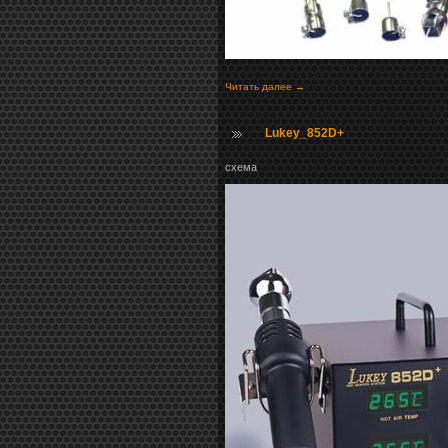
Читать далее →
Lukey_852D+
схема