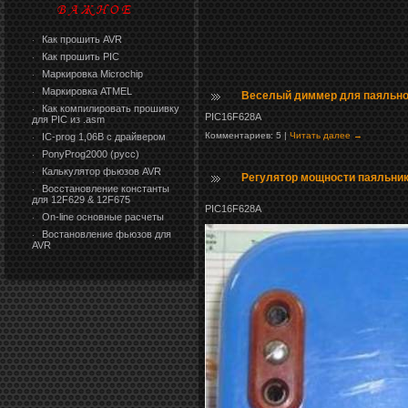
Как прошить AVR
·
Как прошить PIC
·
Маркировка Microchip
·
Маркировка ATMEL
·
Веселый диммер для паяльно
Как компилировать прошивку
·
PIC16F628A
для PIC из .asm
Комментариев: 5 |
Читать далее →
IC-prog 1,06В с драйвером
·
PonyProg2000 (русс)
·
Калькулятор фьюзов AVR
·
Регулятор мощности паяльник
Восстановление константы
·
для 12F629 & 12F675
PIC16F628A
On-line основные расчеты
·
Востановление фьюзов для
·
AVR