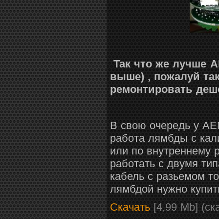
Так что же лучше 
выше) , пожалуй так
ремонтировать деш
В свою очередь у AE
работа лямбды с
кал
или по внутреннему 
работать с двумя ти
кабель с разьемом т
лямбдой нужно купить
Cкачать
[4,99 Mb] (cк