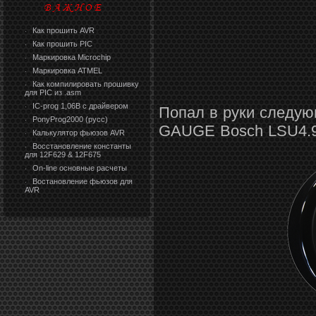
Как прошить AVR
·
Как прошить PIC
·
Маркировка Microchip
·
Маркировка ATMEL
·
Как компилировать прошивку
·
для PIC из .asm
IC-prog 1,06В с драйвером
·
Попал в руки следую
PonyProg2000 (русс)
·
GAUGE
Bosch LSU4.
Калькулятор фьюзов AVR
·
Восстановление константы
·
для 12F629 & 12F675
On-line основные расчеты
·
Востановление фьюзов для
·
AVR