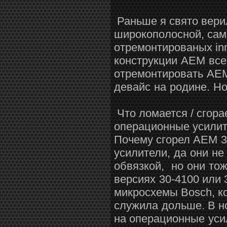
Раньше я свято верил
широкополосной, сам
отремонтированых
in
конструкции AEM все
отремонтировать AEM,
девайс на родине. Но
Что ломается / сгора
операционные усилит
Почему сгорел
AEM 3
усилители, да они не
обвязкой, но они тож
версиях
30-4100 или 
микросхемы Bosch, ко
служила дольше
. В 
на
операционные усил