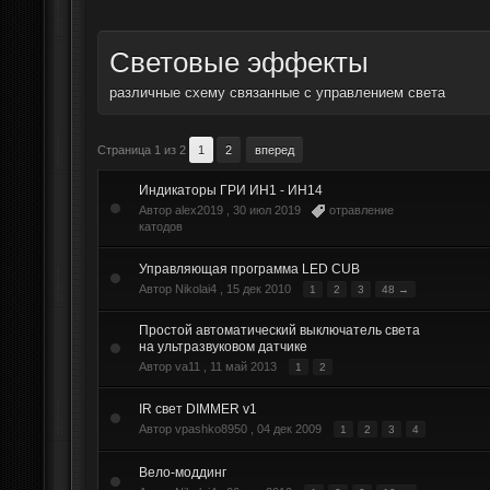
Световые эффекты
различные схему связанные с управлением света
Страница 1 из 2
1
2
вперед
Индикаторы ГРИ ИН1 - ИН14
Автор alex2019 ,
30 июл 2019
отравление
катодов
Управляющая программа LED CUB
Автор Nikolai4 ,
15 дек 2010
1
2
3
48 →
Простой автоматический выключатель света
на ультразвуковом датчике
Автор va11 ,
11 май 2013
1
2
IR свет DIMMER v1
Автор vpashko8950 ,
04 дек 2009
1
2
3
4
Вело-моддинг