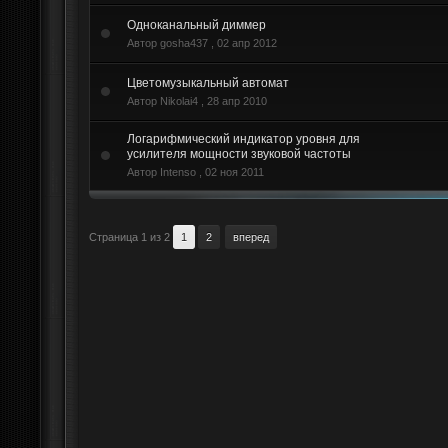
Одноканальный диммер
Автор gosha437 ,
02 апр 2012
Цветомузыкальный автомат
Автор Nikolai4 ,
28 апр 2010
Логарифмический индикатор уровня для
усилителя мощности звуковой частоты
Автор Intenso ,
02 ноя 2011
Страница 1 из 2
1
2
вперед