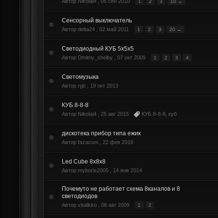
Автор Nikolai4 ,
06 сен 2010
1
2
3
10 →
Сенсорный выключатель
Автор delta24 ,
02 май 2011
1
2
3
20 →
Светодиодный КУБ 5x5x5
Автор Dmitriy_shelby ,
07 окт 2009
1
2
3
4
Светомузыка
Автор rgb ,
19 окт 2013
КУБ 8-8-8
Автор Nikolai4 ,
25 авг 2015
КУБ 8-8-8
,
куб
дискотека прибор типа ежик
Автор fazacom ,
22 фев 2016
Led Cube 8x8x8
Автор myboris2005 ,
14 янв 2014
Почемуто не работает схема 8каналов и 8
светодиодов
Автор vitalikko ,
06 авг 2009
1
2