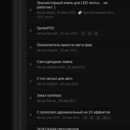
Транзисторный ключь для LED ленты… не
работает :(
Автор Maed ,
28 фев 2014
Транзисторный ключ
,
LED
,
лента
SpokePOV
Автор Nikolai4 ,
23 янв 2010
1
2
3
Ограничитель яркости света фар.
Автор chaynik ,
30 авг 2013
Светодиодная лампа
Автор 19ahohum90 ,
03 июл 2012
Стоп сигнал для авто
Автор Serjik10 ,
05 июн 2013
Заказ прибора
Автор Barrus ,
09 апр 2013
Стробоскоп двухканальный на 15 эффектов
Автор zaa-1978 ,
10 янв 2011
1
2
3
5 →
3x3x3 Кубик светодиодов