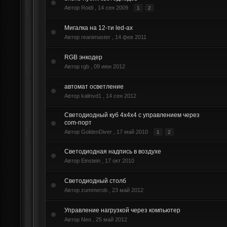
Автор Roidi ,
14 сен 2009
1
2
Мигалка на 12-ти led-ax
Автор reanimaster ,
14 фев 2011
RGB энкодер
Автор rgb ,
09 июн 2012
автомат осветление
Автор kalinvd1 ,
14 сен 2012
Светодиодный куб 4х4х4 с управлением через
com-порт
Автор GoldenDiver ,
17 май 2010
1
2
Светодиодная надпись в воздухе
Автор Einstein ,
17 окт 2010
Светодиодный столб
Автор zummerob ,
23 май 2012
Управление нагрузкой через компьютер
Автор Neo ,
25 май 2012