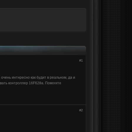
#1
 очень интнресно как будит в реальном, да и
зовать контроллер 16F628a. Помогите
#2