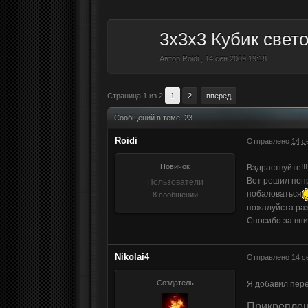
3x3x3 Кубик свет
Автор
Roidi
,
14 сен 2009 19:18
Страница 1 из 2
1
2
вперед
Сообщений в теме: 23
Roidi
Отправлено
14 с
Новичок
Вздраствуйте!!!
Вот решил попр
Пользователи
побаловаться
8 сообщений
пожалуйста ра
Спосибо за вни
Nikolai4
Отправлено
14 с
Создатель
Я добавил пере
Прикрепле