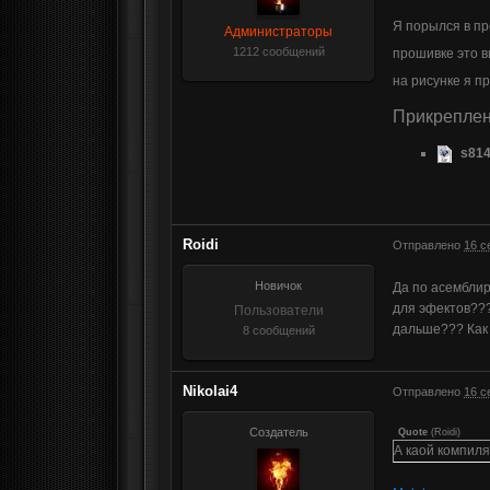
Я порылся в пр
Администраторы
1212 сообщений
прошивке это 
на рисунке я п
Прикрепле
s814
Roidi
Отправлено
16 с
Новичок
Да по асемблир
для эфектов???
Пользователи
дальше??? Как 
8 сообщений
Nikolai4
Отправлено
16 с
Создатель
Quote
(
Roidi
)
А каой компил