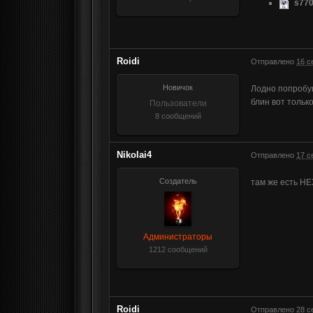
s770
Roidi
Отправлено
16 с
Новичок
Лодно попробую
блин вот только
Пользователи
8 сообщений
Nikolai4
Отправлено
17 с
Создатель
там же есть HE
Администраторы
1212 сообщений
Roidi
Отправлено
28 с