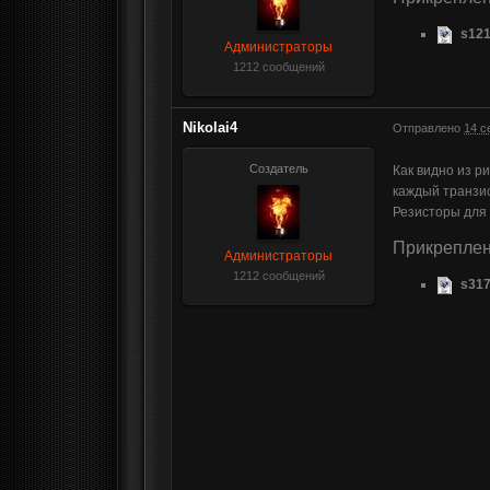
s121
Администраторы
1212 сообщений
Nikolai4
Отправлено
14 с
Создатель
Как видно из р
каждый транзис
Резисторы для
Прикрепле
Администраторы
1212 сообщений
s317