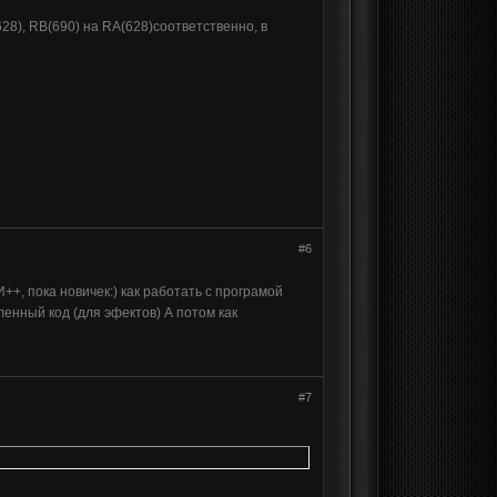
28), RB(690) на RA(628)соответственно, в
#6
++, пока новичек:) как работать с програмой
енный код (для эфектов) А потом как
#7