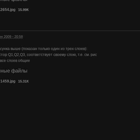
2654.jpg
15.99К
ен 2009 - 20:58
исунка выше (показан только один из трех слоев):
тор Q1,Q2,Q3, соответствует своему слою, т.е. см. рис
 все слоев общие
нные файлы
1459.jpg
15.31К