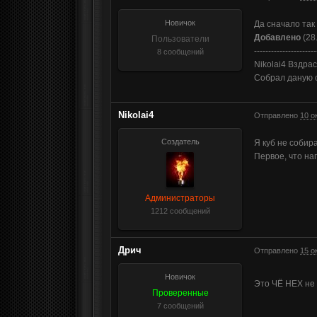
Новичок
Да сначало так
Добавлено
(28
Пользователи
----------------------
8 сообщений
Nikolai4 Вздрас
Собрал даную с
Nikolai4
Отправлено
10 о
Создатель
Я куб не собир
Первое, что на
Администраторы
1212 сообщений
Дрич
Отправлено
15 о
Новичок
Это ЧЁ HEX не
Проверенные
7 сообщений