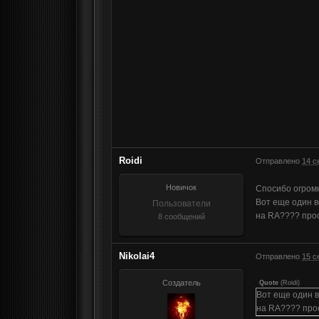
Roidi
Отправлено
14 с
Новичок
Спосибо огромн
Вот еще один в
Пользователи
на RA???? про
8 сообщений
Nikolai4
Отправлено
15 с
Создатель
Quote
(
Roidi
)
Вот еще один в
на RA???? про