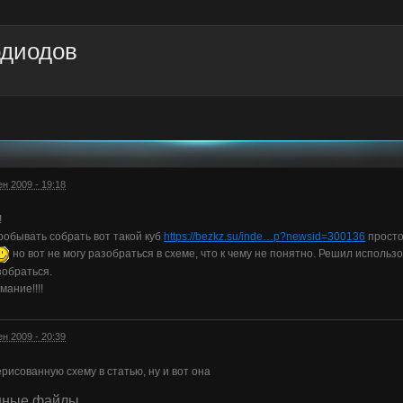
одиодов
ен 2009 - 19:18
!
обывать собрать вот такой куб
https://bezkz.su/inde…p?newsid=300136
просто
но вот не могу разобраться в схеме, что к чему не понятно. Решил исполь
зобраться.
мание!!!!
ен 2009 - 20:39
рисованную схему в статью, ну и вот она
нные файлы