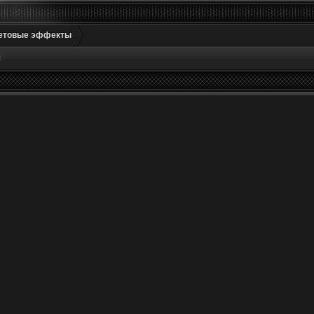
етовые эффекты
М