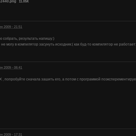
2440.png
11.05К
ен 2009 - 21:51
 собрать, результать напишу:)
 не могу в компилятор засунуть исходник:( как буд-то компилятор не работает:
ен 2009 - 06:41
X , попробуйте сначала зашить его, а потом с программой поэксперементир
ен 2009 - 17:31