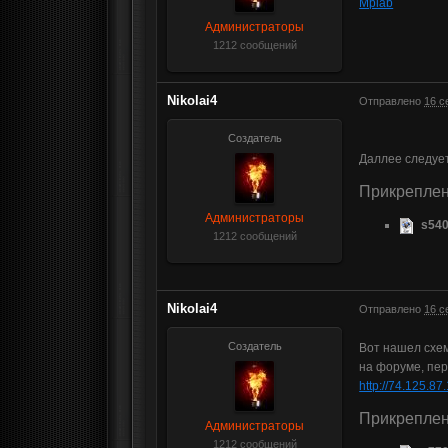
Mplab
Администраторы
1212 сообщений
Nikolai4
Отправлено
16 с
Создатель
Даллее следу
Прикрепле
Администраторы
s540
1212 сообщений
Nikolai4
Отправлено
16 с
Создатель
Вот нашел схем
на форуме, пере
http://74.125.87
Прикрепле
Администраторы
1212 сообщений