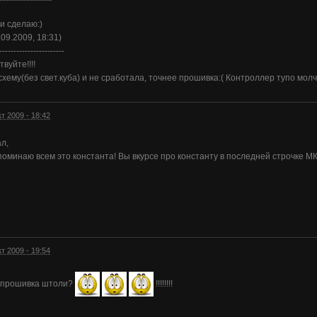
 и сделаю:)
.09.2009, 18:31)
-----------------------
твуйте!!!!
хему(без свет.куба) и не сработала, точнее прошивка:( Контроллер тупо молч
кт 2009 - 18:42
ал,
поминаю всем это константа! Вы вкурсе про константу в последней строчке МК
кт 2009 - 19:54
 прошивка штоли?
!!!!!!!!