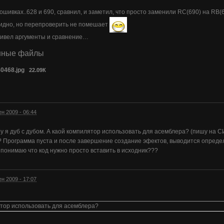
ошивках..628 и 690, сравнил, и заметил, что просто заменили RC(690) на RB(6
видно, но перепроверить не помешает
ривел аргументы и сравнение…
нные файлы
0468.jpg
22.09К
ен 2009 - 06:44
у я дуб с дубом. А каой компилятор использовать для асемблера? (пишу на СИ
 Программа пуста и после завершение создание эфектов, выводится определ
понимаю что код нужно просто вставить в исходник???
ен 2009 - 17:07
ятор использовать для асемблера?