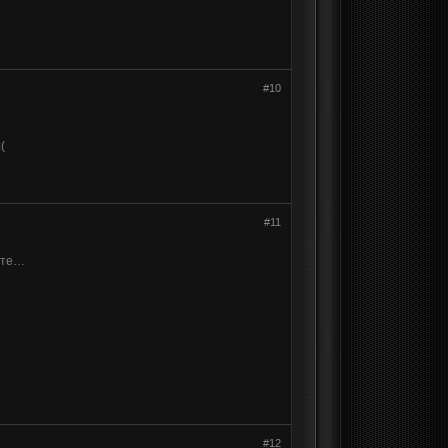
#10
(
#11
уете…
#12