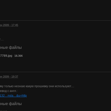
ен 2009 - 17:45
ет…
нные файлы
7789.jpg
18.36К
ен 2009 - 19:37
ку только незнаю какую прошивку они используют....
вод с англ.:
.132…nsla....&u=http
нные файлы