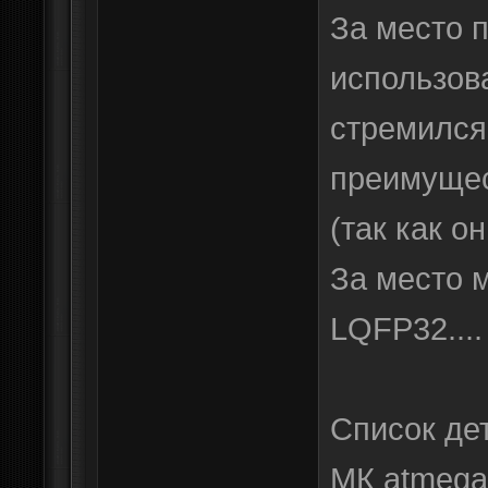
За место 
использов
стремился
преимуще
(так как о
За место м
LQFP32....
Список дет
МК atmega