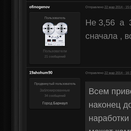
ofinogenov
Отправлено
22 мар 2014 - 15:
Пользователь
Не 3,56 а 
сначала , в
Пользователи
21 сообщений
19ahohum90
Отправлено
22 мар 2014 - 16:
Продвинутый пользователь
Всем приве
Заблокированные
34 сообщений
наконец д
Город
Барнаул
наработки