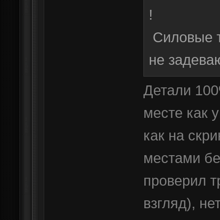
!
Силовые т
не задеваю
Детали 100
месте как 
как на скр
местами бе
проверил т
взгляд), н