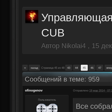
Управляющая
CUB
Автор
Nikolai4
,
15 дек
«
назад
Страница 45 из 48
43
44
45
46
47
впе
Сообщений в теме: 959
ofinogenov
Отправлено
19 мар 2014 - 07:
Пользователь
Все собрал