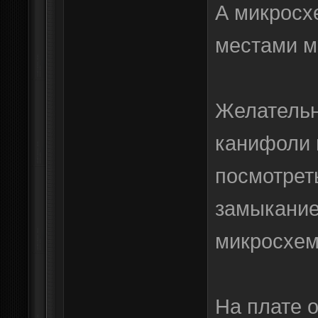
А микросх
местами м
Желательн
канифоли 
посмотрет
замыкание
микросхем
На плате 