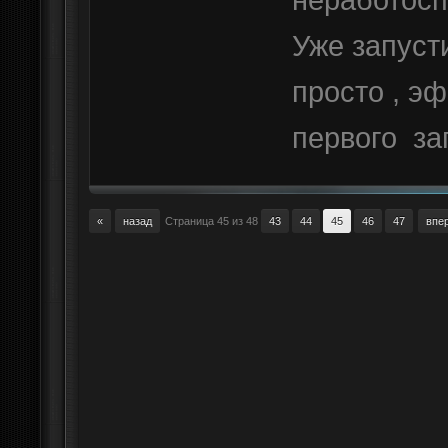
Уже запуст
просто , э
первого за
«
назад
Страница 45 из 48
43
44
45
46
47
впе