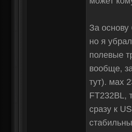
может ком
За основу 
но я убрал
полевые т
вообще, з
тут). мах 
FT232BL, 
сразу к US
стабильны