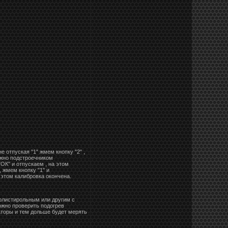
 отпуская "1" жмем кнопку "2" ,
ожно подстроечником
ОК" и отпускаем , на этом
 жмем кнопку "1" и
 этом калибровка окончена.
олистирольным или другим с
ожно проверить подогрев
торы и тем дольше будет мерять