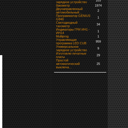
103
зарядное устройство
бaкoмeтр
1974
Двунаправленный
2
автомобильный…
Программатор GENIUS
1
G840
Светодиодный
34
тахометр
Индикаторы ГРИ ИН1 -
1
ИН14
Multiprog
1
Управляющая
959
программа LED CUB
Универсальное
9
зарядное устройство
Изготовлю печатные
29
платы
Простой
автоматический
25
выключа…