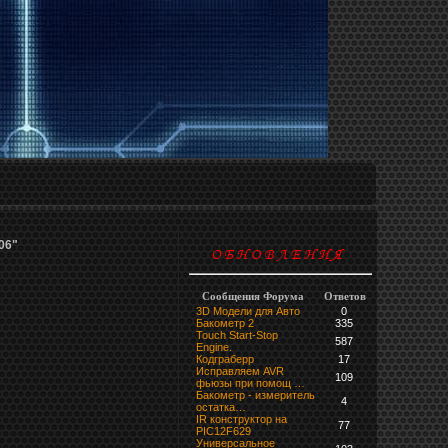
06"
Сообщения Форума
Ответов
3D Модели для Авто
0
Бакометр 2
335
Touch Start-Stop
587
Engine.
Кодграберр
17
Исправляем AVR
109
фьюзы при помощ …
Бакометр - измеритель
4
остатка…
IR конструктор на
77
PIC12F629
Универсальное