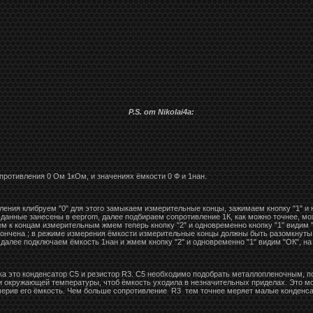
P.S. от Nikolai4a:
противления 0 Ом 1кОм, и значениях ёмкости 0 Ф и 1нан.
ения клибруем "0" для этого замыкаем измерительные концы, зажимаем кнопку "1" и не
 данные занесены в eeprom, далее подбираем сопротивление 1К, как можно точнее, м
 к концам измерительным жмем теперь кнопку "2" и одновременно кнопку "1" видим "
кончена ; в режиме измерения ёмкости измерительные концы должны быть разомкнуты,
 далее подключаем ёмкость 1нан и жмем кнопку "2" и одновременно "1" видим "ОК", на
ка это конденсатор С5 и резистор R3. С5 необходимо подобрать металлопленочным, п
ии окружающей температуры, чтоб ёмкость уходила в незначительных приделах. Это м
мерив его ёмкость. Чем больше сопротивление R3 тем точнее меряет малые конденса