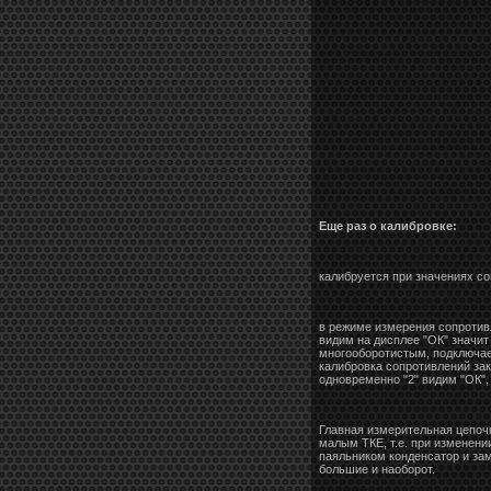
Еще раз о калибровке:
калибруется при значениях со
в режиме измерения сопротивл
видим на дисплее "ОК" значит
многооборотистым, подключаем
калибровка сопротивлений за
одновременно "2" видим "ОК",
Главная измерительная цепоч
малым ТКЕ, т.е. при изменен
паяльником конденсатор и за
большие и наоборот.