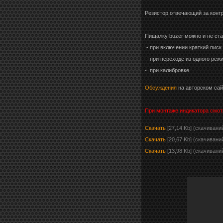
Резистор отвечающий за контр
Пищалку buzer можно и не ста
- при включении краткий писк
- при переходе из одного реж
- при калибровке
Обсуждения
на авторском сай
При монтаже индикатора смотр
Скачать
[27,14 Kb] (cкачивани
Скачать
[20,67 Kb] (cкачивани
Скачать
[13,98 Kb] (cкачиваний