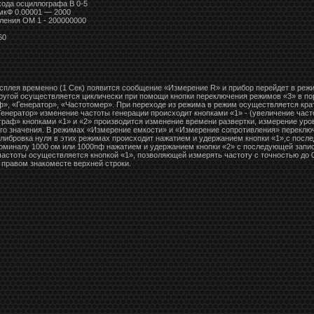
хода осциллографа В 0-5
мкФ 0.00001 — 2000
ления ОМ 1 - 200000000
60
исплея временно (1 Сек) появится сообщение «Измерение R» и прибор перейдет в реж
другой осуществляется циклически при помощи кнопки переключения режимов «3» в по
», «Генератор», «Частотомер». При переходе из режима в режим осуществляется кр
енератор» изменение частоты генерации происходит кнопками «1» - (увеличение част
граф» кнопками «1» и «2» производится изменение времени развертки, измерение уро
его значения. В режимах «Измерение емкости» и «Измерение сопротивления» переклю
алибровка нуля в этих режимах происходит нажатием и удержанием кнопки «1»,с посл
номиналу 1000 ом или 1000пф нажатием и удержанием кнопки «2» с последующей запис
астоты осуществляется кнопкой «1», позволяющей измерять частоту с точностью до 
 правом знакоместе верхней строки.