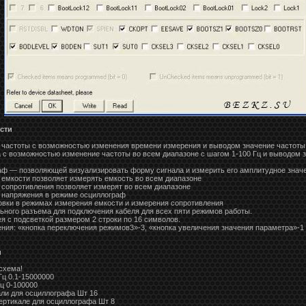
сти
 частоты с возможностью изменения времени измерения и выводом значение частоты 
а с возможностью изменение частоты во всем диапазоне с шагом 1-100 Гц и выводом 
аф — позволяющей визуализировать форму сигнала и измерить его амплитудное знач
 емкости позволяет измерять емкость во всем диапазоне
 сопротивления позволяет измерят во всем диапазоне
 напряжения в режиме осциллограф
овки в режимах измерения емкости и измерения сопротивления
ьного разъема для подключения кабеля для всех пяти режимов работы.
я с подсветкой размером 2 строки по 16 символов.
ения: «кнопка переключения режимов3»-3, «кнопка увеличения значения параметра»-1
и
схема!
Гц 0.1-15000000
ц 0-100000
али для осциллографа Шт 16
ертикале для осциллографа Шт 8