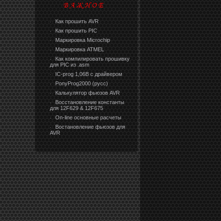
Как прошить AVR
·
Как прошить PIC
·
Маркировка Microchip
·
Маркировка ATMEL
·
Как компилировать прошивку
·
для PIC из .asm
IC-prog 1,06В с драйвером
·
PonyProg2000 (русс)
·
Калькулятор фьюзов AVR
·
Восстановление константы
·
для 12F629 & 12F675
On-line основные расчеты
·
Востановление фьюзов для
·
AVR