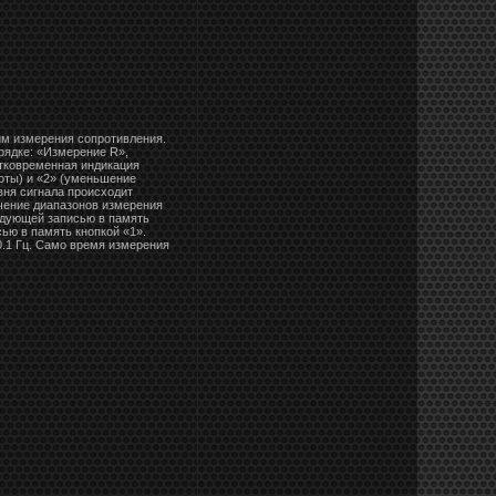
им измерения сопротивления.
рядке: «Измерение R»,
атковременная индикация
оты) и «2» (уменьшение
вня сигнала происходит
чение диапазонов измерения
едующей записью в память
ью в память кнопкой «1».
0.1 Гц. Само время измерения