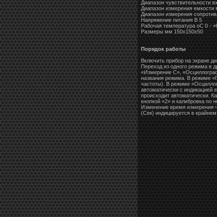
Диапазон чувствительности в
Диапазон измерения емкости 
Диапазон измерения сопротив
Напряжение питания В 5
Рабочая температура оС 0 - +
Размеры мм 150х150х50
Порядок работы
Включить прибор на экране д
Переход из одного режима в 
«Измерение С», «Осциллограф
названия режима. В режиме «Г
частоты). В режиме «Осцилло
автоматически с индикацией 
происходит автоматически. К
кнопкой «2» и калибровка по 
Изменение время измерения ч
(Сек) индицируется в крайнем