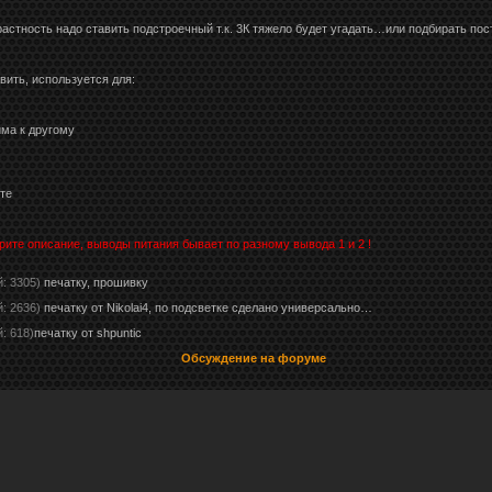
астность надо ставить подстроечный т.к. 3К тяжело будет угадать…или подбирать пос
вить, используется для:
има к другому
те
ите описание, выводы питания бывает по разному вывода 1 и 2 !
й: 3305)
печатку, прошивку
й: 2636)
печатку от Nikolai4, по подсветке сделано универсально…
: 618)
печатку от shpuntic
Обсуждение на форуме