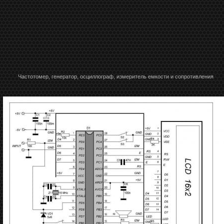
Частотомер, генератор, осциллограф, измеритель емкости и сопротивления