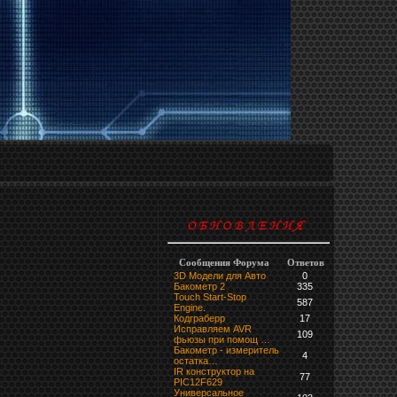
Сообщения Форума
Ответов
3D Модели для Авто
0
Бакометр 2
335
Touch Start-Stop
587
Engine.
Кодграберр
17
Исправляем AVR
109
фьюзы при помощ …
Бакометр - измеритель
4
остатка…
IR конструктор на
77
PIC12F629
Универсальное