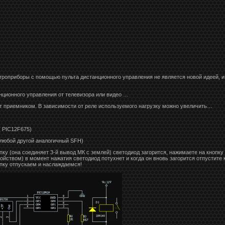
троприборы с помощью пульта дистанционного управления не является новой идеей, и
анционного управления от телевизора или видео …
т приемником. В зависимости от реле используемого нагрузку можно увеличить…
( PIC12F675)
любой другой аналогичный SFH)
ку (она соединяет 3-й вывод МК с землей) светодиод загорится, нажимаете на кнопку 
ройством) в момент нажатия светодиод потухнет и когда он вновь загорится отпустите
опку отпускаем и наслаждаемся!