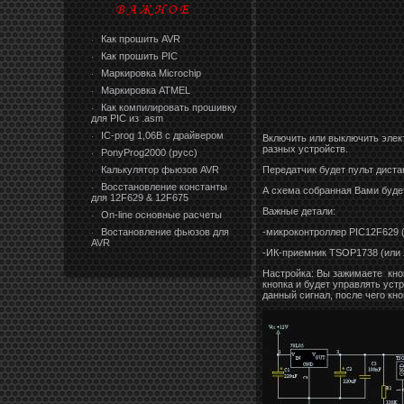
Как прошить AVR
·
Как прошить PIC
·
Маркировка Microchip
·
Маркировка ATMEL
·
Как компилировать прошивку
·
для PIC из .asm
IC-prog 1,06В с драйвером
·
Включить или выключить элек
разных устройств.
PonyProg2000 (русс)
·
Калькулятор фьюзов AVR
Передатчик будет пульт дист
·
Восстановление константы
·
А схема собранная Вами буде
для 12F629 & 12F675
Важные детали:
On-line основные расчеты
·
Востановление фьюзов для
-микроконтроллер PIC12F629 
·
AVR
-ИК-приемник TSOP1738 (или 
Настройка: Вы зажимаете кноп
кнопка и будет управлять уст
данный сигнал, после чего кн