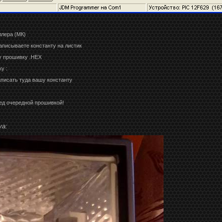
ллера (МК)
аписываете константу на листик
у прошивку .HEX
у :
аписать туда вашу константу
ред очередной прошивкой!
va: