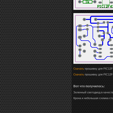
Скачать
прошивку для PIC12F
Скачать
прошивку для PIC12F
Вот что получилось:
Зеленный светодиод в качеств
Крона и небольшая схемка ста