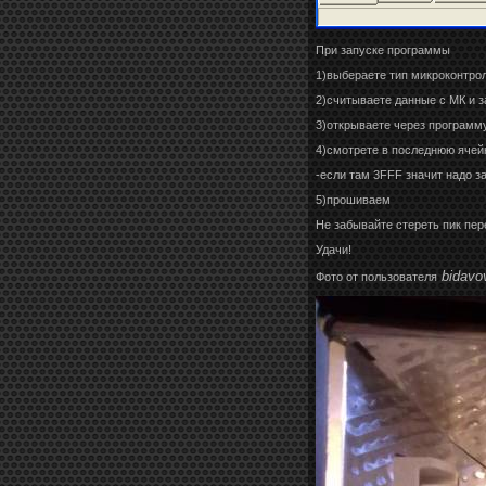
При запуске программы
1)выбераете тип микроконтро
2)считываете данные с МК и з
3)открываете через программ
4)смотрете в последнюю ячейк
-если там 3FFF значит надо з
5)прошиваем
Не забывайте стереть пик пе
Удачи!
bidavo
Фото от пользователя