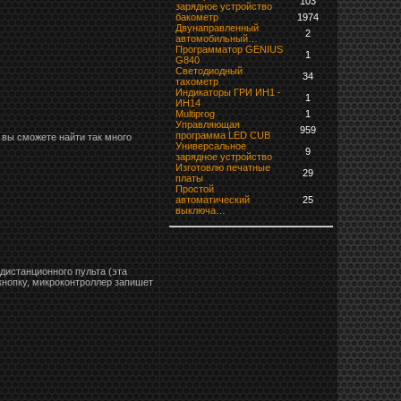
103
зарядное устройство
бaкoмeтр
1974
Двунаправленный
2
автомобильный…
Программатор GENIUS
1
G840
Светодиодный
34
тахометр
Индикаторы ГРИ ИН1 -
1
ИН14
Multiprog
1
Управляющая
959
программа LED CUB
 вы сможете найти так много
Универсальное
9
зарядное устройство
Изготовлю печатные
29
платы
Простой
автоматический
25
выключа…
дистанционного пульта (эта
 кнопку, микроконтроллер запишет