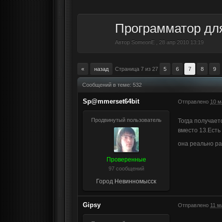
Программатор дл
Автор
SomeonE
,
28 апр 2010 13:19
«
назад
Страница 7 из 27
5
6
7
8
9
Сообщений в теме: 532
Sp@mmerset64bit
Отправлено
10 м
Продвинутый пользователь
Тогда получает
вместо 13.Есть
она реально р
Проверенные
97 сообщений
Город
Невинномысск
Gipsy
Отправлено
11 м