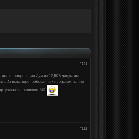
#121
мотрел перепроверил.Думаю 12,90В допустимо
дать.Из всех перепробованных программ только
виртуально прошивают МК.
#122