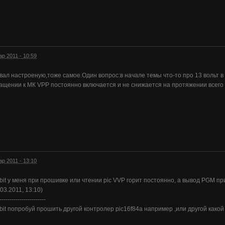
ар 2011 - 10:59
вал настроеную,тоже самое.Один вопрос:в начале темы что-то про 13 вольт в
ащении к МК VPP постоянно включается и не снижается на протяжении всего
ар 2011 - 13:10
t у меня при прошивке или чтении pic VVP горит постоянно, а вывод PGM пр
03.2011, 13:10)
-----------------------
t попробуй прошить другой контролер pic16f84a например ,или другой какой