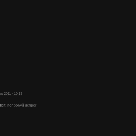
ар 2011 - 10:13
bit
, попробуй испрог!