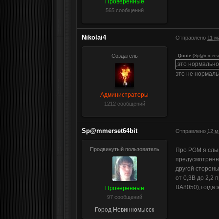
Проверенные
565 сообщений
Nikolai4
Отправлено
11 м
Создатель
Quote
(
Sp@mmerse
,это нормальн
это не нормаль
Администраторы
1212 сообщений
Sp@mmerset64bit
Отправлено
12 м
Продвинутый пользователь
Про PGM я слыш
предусмотренно
другой стороны
от 0,3В до 2,2
BA8050),тогда 
Проверенные
97 сообщений
Город
Невинномысск