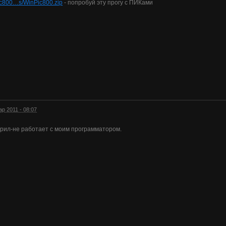
ic800…s/WinPic800.zip
- попробуй эту прогу с ПИКами
ар 2011 - 08:07
ерил-не работает с моим программатором.