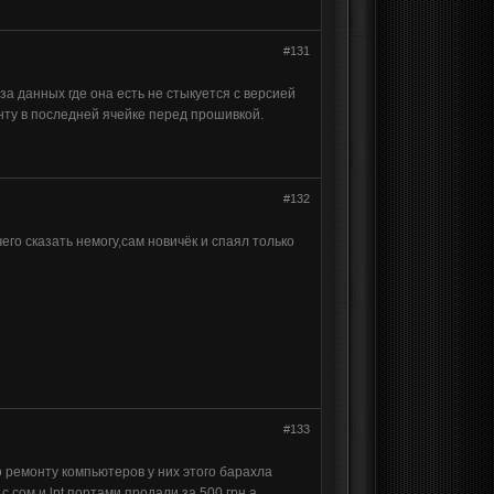
#131
 данных где она есть не стыкуется с версией
нту в последней ячейке перед прошивкой.
#132
го сказать немогу,сам новичёк и спаял только
#133
 ремонту компьютеров у них этого барахла
 сом и lpt портами продали за 500 грн а