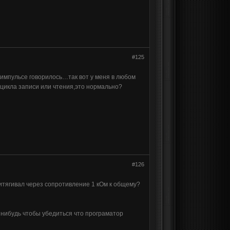
#125
 импульсе говорилось…так вот у меня в любом
 цикла записи или чтения,это нормально?
#126
итягивал через сопротивление 1 кОм к общему?
 нибудь чтобы убедиться что програматор