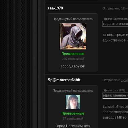
zaa-1978
Отправлено
12 м
Продвинутый пользователь
Quote
(
Sp@mmerse
тогда это мног
та пока вроде 
единственное ч
Проверенные
255 сообщений
Город
Харьков
Sp@mmerset64bit
Отправлено
12 м
Продвинутый пользователь
Quote
(
zaa-1978
)
единственное ч
Зачем? И что э
программирован
Проверенные
выводов МК во 
97 сообщений
Город
Невинномысск