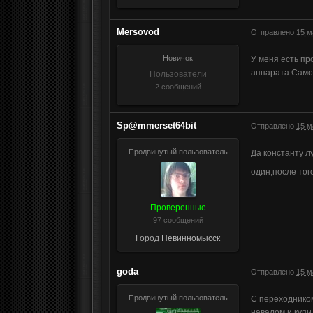
Mersovod
Отправлено
15 м
Новичок
У меня есть пр
аппарата.Самое
Пользователи
2 сообщений
Sp@mmerset64bit
Отправлено
15 м
Продвинутый пользователь
Да константу л
один,после тог
Проверенные
97 сообщений
Город
Невинномысск
goda
Отправлено
15 м
Продвинутый пользователь
С переходником
навалом и купи