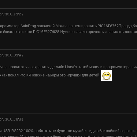
ар 2011 - 09:25
ограмматор AutoProg заводской.Можно на нем прошить PIC16F676?Правда,база
 близкое в списке PIC16F627/628.Нужно сначала прочесть и записать конста
ар 2011 - 19:45
учше прочитать и сохранить где либо.Насчёт такой модели программатора ниче
о как понял что КИТовские наборы это игрушки для детей.
ар 2011 - 20:30
 USB-RS232 100% работать не будет не мучайся ,иди в ближайший сервис по
 материнку б/у с com портом и будет тебе счастье.Мне системник нормальный с