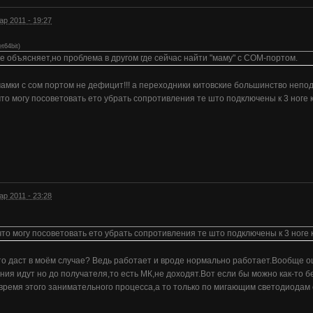
ар 2011 - 19:27
t64bit
)
ое объясняет,но проблема в другом где сейчас найти "маму" с COM-портом.
мамки с сом портом не дефицит!!! а переходники китовские большинство непо
то могу посоветовать ето убрать сопротивления те што подключены к 3 ноге 
ар 2011 - 23:28
то могу посоветовать ето убрать сопротивления те што подключены к 3 ноге 
то даст в моём случае? Ведь работает и вроде нормально работает.Вообще 
ия идут но до получателя,то есть МК,не доходят.Вот если бы можно как-то б
время этого занимательного процесса,а то только по мигающим светодиодам