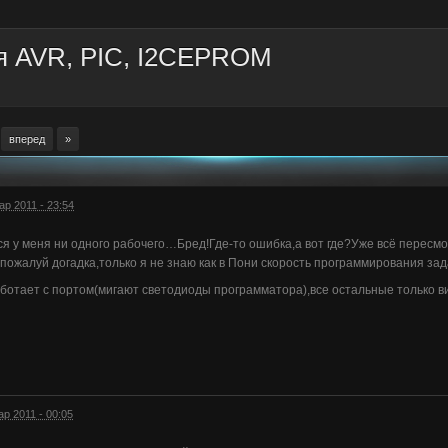
я AVR, PIC, I2CEPROM
вперед
»
ар 2011 - 23:54
ся у меня ни одного рабочего…Бред!Где-то ошибка,а вот где?Уже всё перес
 пожалуй догадка,только я не знаю как в Пони скорость программирования за
аботает с портом(мигают светодиоды программатора),все остальные только 
ар 2011 - 00:05