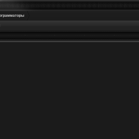
ограмматоры
М