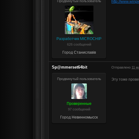
Продвинутый пользователь
http://www.winp
Разработчик MICROCHIP
626 сообщений
Город
Станиславів
Sp@mmerset64bit
Отправлено
11 м
Продвинутый пользователь
Эту тоже пров
Проверенные
97 сообщений
Город
Невинномысск