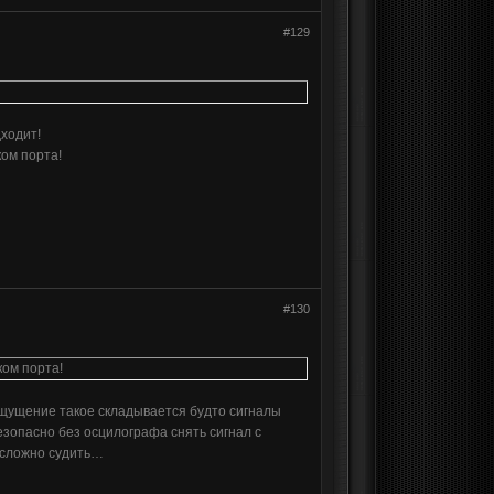
#129
дходит!
ком порта!
#130
ком порта!
ощущение такое складывается будто сигналы
езопасно без осцилографа снять сигнал с
 сложно судить…