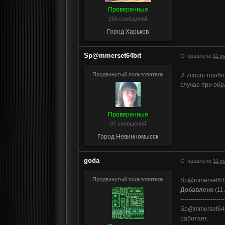
Проверенные
255 сообщений
Город
Харьков
Sp@mmerset64bit
Отправлено
11 м
Продвинутый пользователь
И испрог пробо
случае при обр
Проверенные
97 сообщений
Город
Невинномысск
goda
Отправлено
11 м
Продвинутый пользователь
Sp@mmerset64bi
Добавлено
(11.
----------------------
Sp@mmerset64bi
работает.