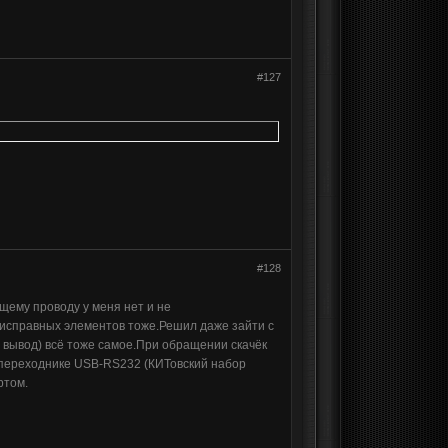
#127
#128
щему проводу у меня нет и не
еисправных элементов тоже.Решил даже зайти с
 вывод) всё тоже самое.При обращении скачёк
м переходнике USB-RS232 (КИТовский набор
ртом.