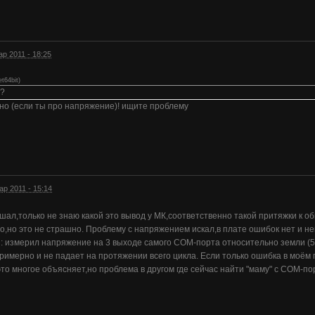
ар 2011 - 18:25
t64bit
)
о?
но (если ты про напряжение)! ищите проблему
ар 2011 - 15:14
ал,только не знаю какой это вывод у МК,соответственно такой притяжки к об
,но это не страшно. Проблему с напряжением искал,в плате ошибок нет и н
: измерил напряжение на 3 выходе самого COM-порта относительно земли (5
 примерно и не падает на протяжении всего цикла. Если только ошибка в моё
это многое объясняет,но проблема в другом где сейчас найти "маму" с COM-по