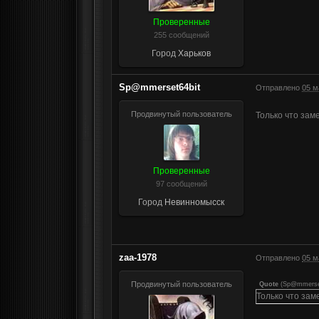
Проверенные
255 сообщений
Город
Харьков
Sp@mmerset64bit
Отправлено
05 м
Продвинутый пользователь
Только что зам
Проверенные
97 сообщений
Город
Невинномысск
zaa-1978
Отправлено
05 м
Продвинутый пользователь
Quote
(
Sp@mmerse
Только что за