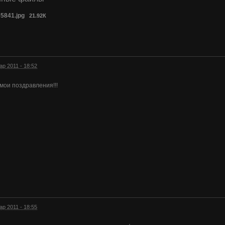
5841.jpg
21.92К
ар 2011 - 18:52
 мои поздравления!!!
ар 2011 - 18:55