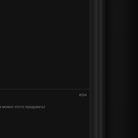
#104
м можно чтото придумать!