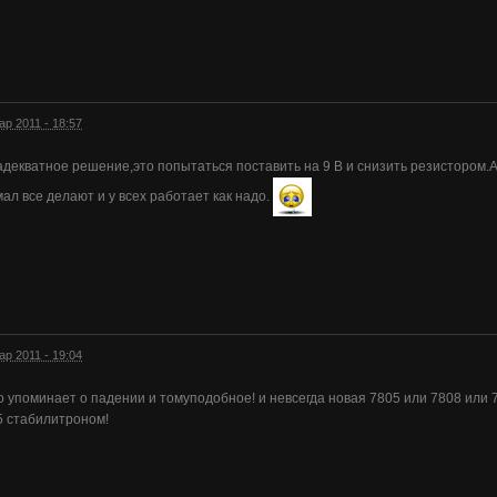
ар 2011 - 18:57
декватное решение,это попытаться поставить на 9 В и снизить резистором.А
ал все делают и у всех работает как надо.
ар 2011 - 19:04
о упоминает о падении и томуподобное! и невсегда новая 7805 или 7808 или 
5 стабилитроном!