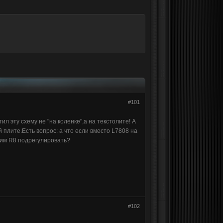
#101
 эту схему не "на коленке",а на текстолите! А
плите.Есть вопрос: а что если вместо L7808 на
мим R8 подрегулировать?
#102