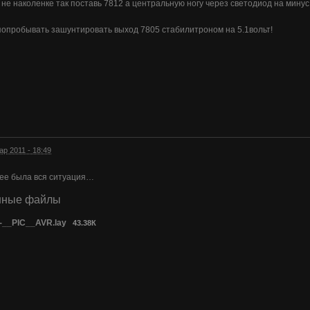
 не наколенке так поставь 7812 а центральную ногу через светодиод на минус в
попробывать зашунтировать выход 7805 стабилитроном на 5.1вольт!
ар 2011 - 18:49
нее была вся ситуация…
нные файлы
-__PIC__AVR.lay
43.38К