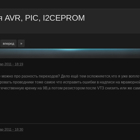
я AVR, PIC, I2CEPROM
вперед
»
ар 2011 - 18:19
 можно про разность переходов? Дело ещё тем осложняется,что я уже воплотил
ровать проводники тоже самое что исправить ошибки в надписи на мраморной 
течественную кренку на 9В,а потом резистором после VT3 снизить или же са
ар 2011 - 18:30