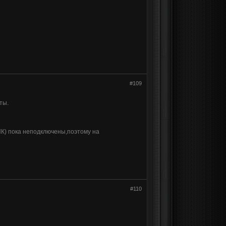
#109
ты.
ПК) пока неподключены,поэтому на
#110