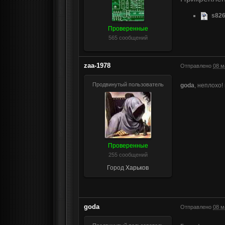
s826
Проверенные
565 сообщений
zaa-1978
Отправлено
08 м
Продвинутый пользователь
goda
, неплохо!
Проверенные
255 сообщений
Город
Харьков
goda
Отправлено
08 м