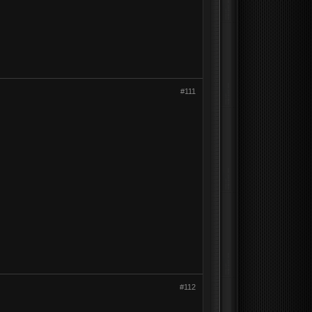
#111
#112