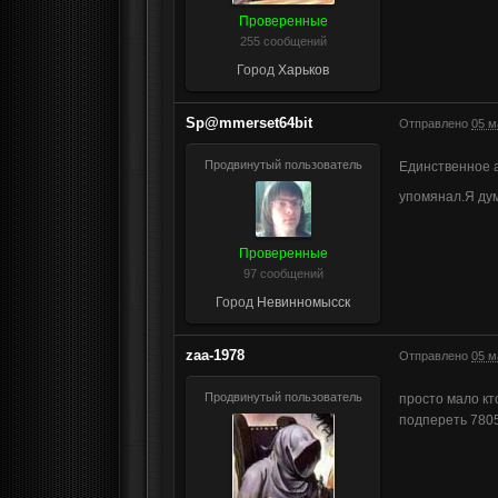
Проверенные
255 сообщений
Город
Харьков
Sp@mmerset64bit
Отправлено
05 м
Продвинутый пользователь
Единственное а
упомянал.Я дум
Проверенные
97 сообщений
Город
Невинномысск
zaa-1978
Отправлено
05 м
Продвинутый пользователь
просто мало кт
подпереть 780