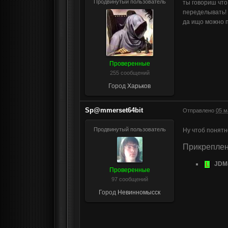
Продвинутый пользователь
ты говориш что
переделывать!
да ищо можно 
Проверенные
255 сообщений
Город
Харьков
Sp@mmerset64bit
Отправлено
05 м
Продвинутый пользователь
Ну чтоб понят
Прикрепле
JDM
Проверенные
97 сообщений
Город
Невинномысск