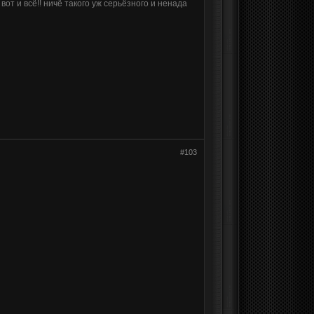
от и всё!! ничё такого уж серьёзного и ненада
#103