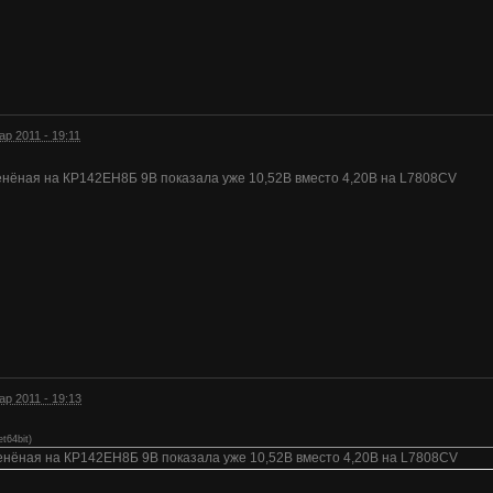
ар 2011 - 19:11
енёная на КР142ЕН8Б 9В показала уже 10,52В вместо 4,20В на L7808CV
ар 2011 - 19:13
t64bit
)
менёная на КР142ЕН8Б 9В показала уже 10,52В вместо 4,20В на L7808CV