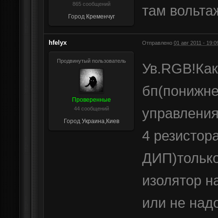
865 сообщений
там вольтаж
Город
Кременчуг
hfelyx
Отправлено
01 авг 2011 - 19:0
Продвинутый пользователь
Ув.RGB!Как
бп(понижне
Проверенные
управления
44 сообщений
Город
Украина,Киев
4 резистор
ДИП)только
изолятор н
или не над