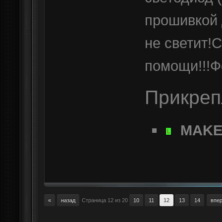
прошивкой
не светит!
помощи!!!Ф
Прикре
MAKEL
«
назад
Страница 12 из 20
10
11
12
13
14
впе