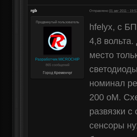
rgb
Отправлено
01 авг 2011 - 19:5
Продвинутый пользователь
hfelyx, с Б
4,8 вольта.
место толь
Разработчик MICROCHIP
865 сообщений
светодиоды
Город
Кременчуг
номинал ре
200 оМ. Сх
развязки с
сенсоры ну