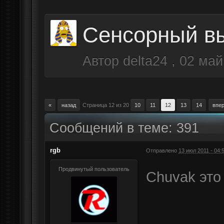
Сенсорный в
Автор
delta24
,
02 май
«
назад
Страница 12 из 20
10
11
12
13
14
впе
Сообщений в теме: 391
rgb
Отправлено
13 июл 2011 - 04:
Продвинутый пользователь
Chuvak это