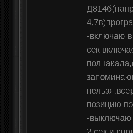
Д814б(напр
4,7в)прогр
-включаю в 
сек включа
полнакала,
запоминаю
нельзя,все
позицию по
-выключаю 
2 сек и сн