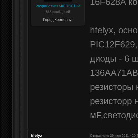
16F628А ко
Разработчик MICROCHIP
865 сообщений
Город
Кременчуг
hfelyx, ос
PIC12F629,
диоды - 6 
136АА71АВ
резисторы 
резисторр н
мF,светодио
hfelyx
Отправлено
29 июл 2011 - 20: