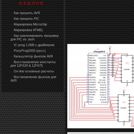
Как прошить AVR
·
Как прошить PIC
·
Маркировка Microchip
·
Маркировка ATMEL
·
Как компилировать прошивку
·
для PIC из .asm
IC-prog 1,06В с драйвером
·
PonyProg2000 (русс)
·
Калькулятор фьюзов AVR
·
Восстановление константы
·
для 12F629 & 12F675
On-line основные расчеты
·
Востановление фьюзов для
·
AVR