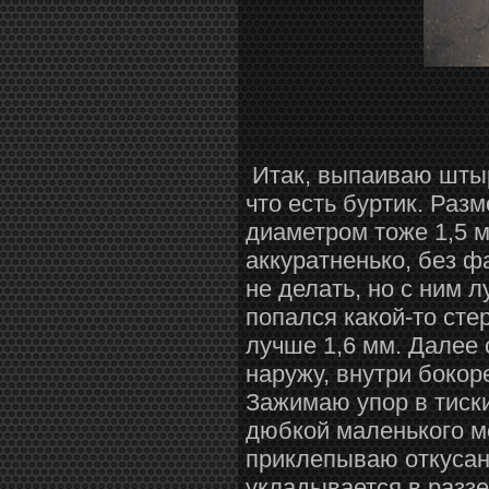
Итак, выпаиваю штырь
что есть буртик. Раз
диаметром тоже 1,5 
аккуратненько, без 
не делать, но с ним 
попался какой-то сте
лучше 1,6 мм. Далее
наружу, внутри бокор
Зажимаю упор в тиски
дюбкой маленького м
приклепываю откусан
укладывается в разз