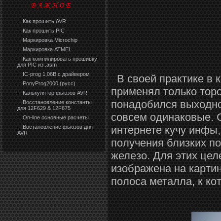
Как прошить AVR
·
Как прошить PIC
·
Маркировка Microchip
·
Маркировка ATMEL
·
Как компилировать прошивку
·
для PIC из .asm
IC-prog 1,06В с драйвером
·
В своей практике в 
PonyProg2000 (русс)
·
применял только торо
Калькулятор фьюзов AVR
·
понадобился выходной
Восстановление константы
·
для 12F629 & 12F675
совсем одинаковые. 
On-line основные расчеты
·
Востановление фьюзов для
интернете кучу инфы,
·
AVR
получения близких п
железо. Для этих цел
изображена на картин
полоса металла, к к