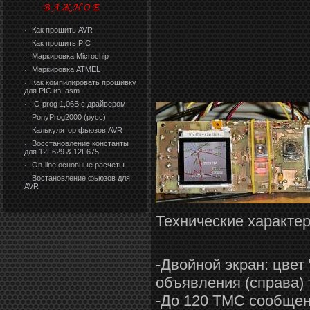
Как прошить AVR
·
Как прошить PIC
·
Маркировка Microchip
·
Маркировка ATMEL
·
Как компилировать прошивку
·
для PIC из .asm
IC-prog 1,06В с драйвером
·
PonyProg2000 (русс)
·
Калькулятор фьюзов AVR
·
Восстановление константы
·
для 12F629 & 12F675
On-line основные расчеты
·
Востановление фьюзов для
·
AVR
Технические характе
-Двойной экран: цвет
объявления (справа) 
-До 120 TMC сообщен