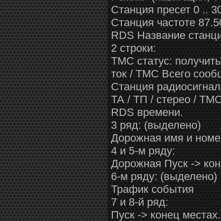
Станция пресет 0 .. 3
Станция частоте 87.50
RDS Название станц
2 строки:
TMC статус: получить
ток / TMC Всего соо
Станция радиосигнал
ТА / ТП / стерео / T
RDS времени.
3 ряд: (выделено)
Дорожная имя и номе
4 и 5-м ряду:
Дорожная Пуск -> ко
6-м ряду: (выделено)
Трафик события
7 и 8-й ряд:
Пуск -> конeц местах.