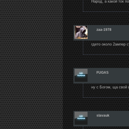
Народ, а какой ток п
zaa-1978
гдето около 2ампер с
FUGAS
ну с Богом, ща свой 
slavauk