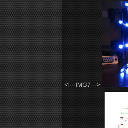
<!-- IMG7 -->