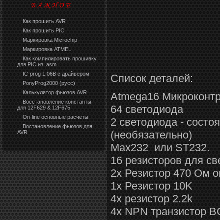
Как прошить AVR
·
Как прошить PIC
·
Маркировка Microchip
·
Маркировка ATMEL
·
Как компилировать прошивку
·
для PIC из .asm
IC-prog 1,06В с драйвером
·
Список деталей:
PonyProg2000 (русс)
·
Калькулятор фьюзов AVR
Atmega16 Микроконт
·
Восстановление константы
·
64 светодиода
для 12F629 & 12F675
On-line основные расчеты
·
2 светодиода - состо
Востановление фьюзов для
·
(необязательно)
AVR
Max232 или ST232.
16 резисторов для св
2x Резистор 470 Ом о
1x Резистор 10K
4x резистор 2.2k
4x NPN транзистор BC