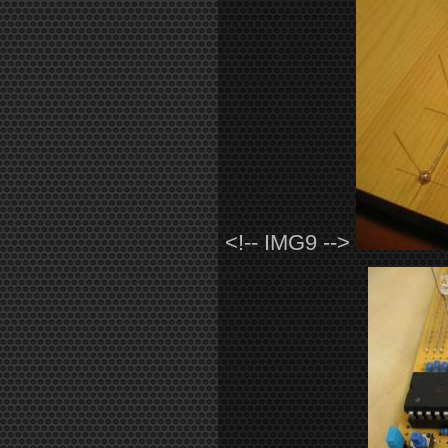
<!-- IMG9 -->