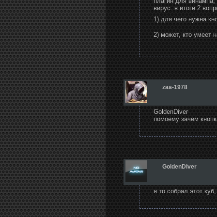
плагин для винампа,
вирус. в итоге 2 вопр
1) для чего нужна к
2) может, кто умеет
zaa-1978
GoldenDiver
помоему зачем кнопк
GoldenDiver
я то собрал этот куб