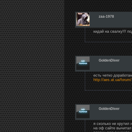
zaa-1978
кидай на свалку!!! п
GoldenDiver
есть четко доработан
http://aes.at.ua/foru
GoldenDiver
я сколько не крутил 
на оф сайте вычитал