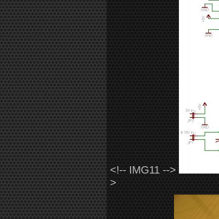
<!-- IMG11 -->
>