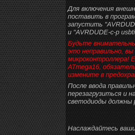
Для включения внеш
поставить в програ
запустить "AVRDUDE-с-
и "AVRDUDE-с-р usbtin
Будьте внимательны
это неправильно, в
микроконтроллера! Е
ATmega16, обязател
измените в предохр
После ввода правиль
перезагрузиться и н
светодиоды должны 
Наслаждайтесь ваши