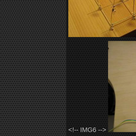
<!-- IMG6 -->