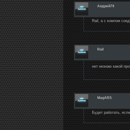
Андрей79
Rail, а с компом сое
Rail
нет незнаю какой пр
MagARS
Будет работать, если