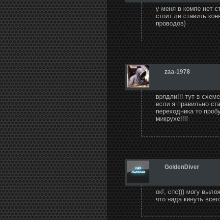
у меня в компе нет с
стоит ли ставить ко
проводов)
zaa-1978
врядли!!! тут в схеме
если я правильно ста
переходника то пробу
микрухе!!!!
GoldenDiver
ок!, спс))) могу выл
что нада кинуть всег