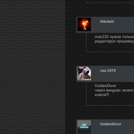
Nikolai4
max232 нужна только
редактируя прошивк
zaa-1978
GoldenDiver
через виндовс может
компа!!!
GoldenDiver