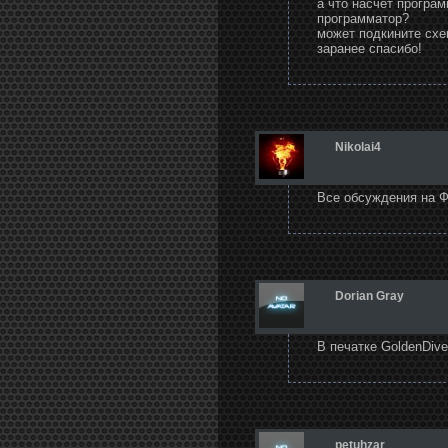
а что насчет програм
программатор?
может подкините схе
заранее спасибо!
Nikolai4
Все обсуждения на Ф
Dorian Gray
В печатке GoldenDiv
petuhzar