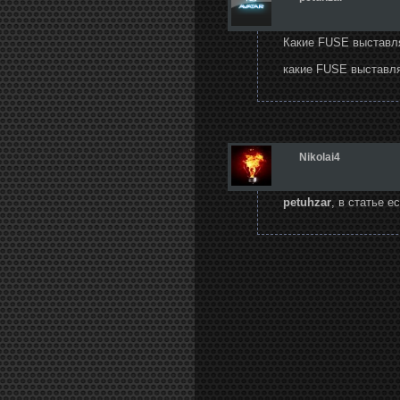
Какие FUSE выставля
какие FUSE выставля
Nikolai4
petuhzar
, в статье ес