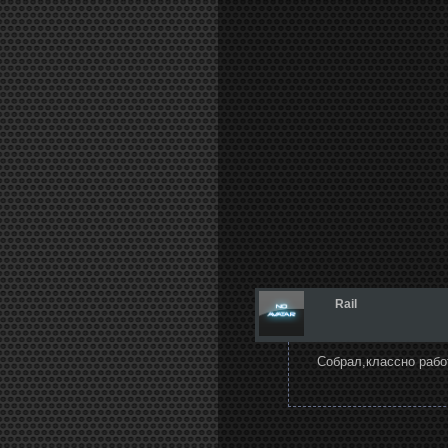
Rail
Собрал,классно раб