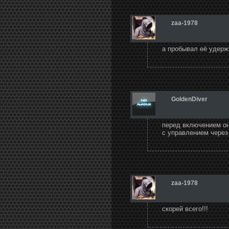
zaa-1978
а пробывал её удерж
GoldenDiver
перед включением она
с управлением через
zaa-1978
скорей всего!!!