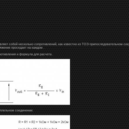
вляет собой несколько сопротивлений, как известно из ТОЭ припоследовательном сое
ряжение проседает на каждом .
ротивления и формула для расчета .
ллельном соединении: