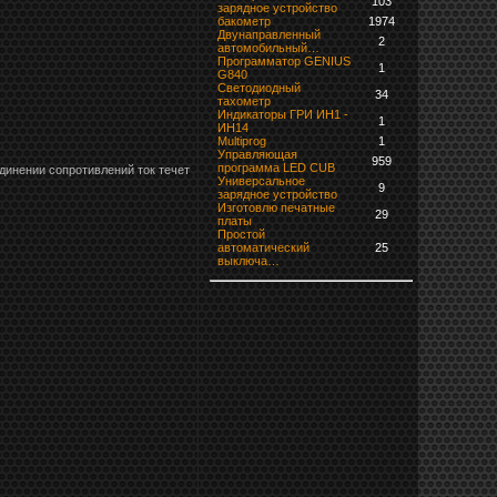
103
зарядное устройство
бaкoмeтр
1974
Двунаправленный
2
автомобильный…
Программатор GENIUS
1
G840
Светодиодный
34
тахометр
Индикаторы ГРИ ИН1 -
1
ИН14
Multiprog
1
Управляющая
959
программа LED CUB
динении сопротивлений ток течет
Универсальное
9
зарядное устройство
Изготовлю печатные
29
платы
Простой
автоматический
25
выключа…