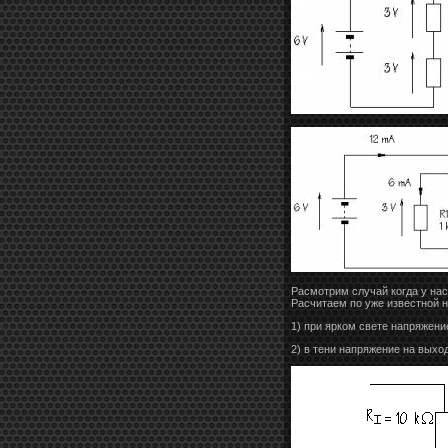
Расмотрим случай когда у нас
Расчитаем по уже известной 
1) при ярком свете напряжение
2) в тени напряжение на выход