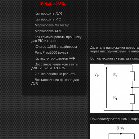
Как прошить AVR
·
Как прошить PIC
·
Маркировка Microchip
·
Маркировка ATMEL
·
Как компилировать прошивку
·
для PIC из .asm
IC-prog 1,06В с драйвером
·
Делитель напряжения предста
через них одинаковый , а нап
PonyProg2000 (русс)
·
Калькулятор фьюзов AVR
Вот наглядная схема: два соп
·
Восстановление константы
·
для 12F629 & 12F675
On-line основные расчеты
·
Востановление фьюзов для
·
AVR
При последовательном и пара