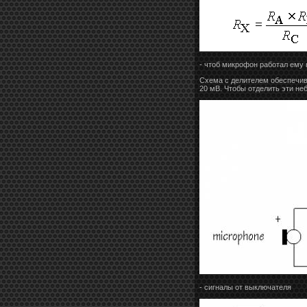
- чтоб микрофон работал ему
Схема с делителем обеспечива
20 мВ. Чтобы отделить эти не
- сигналы от выключателя