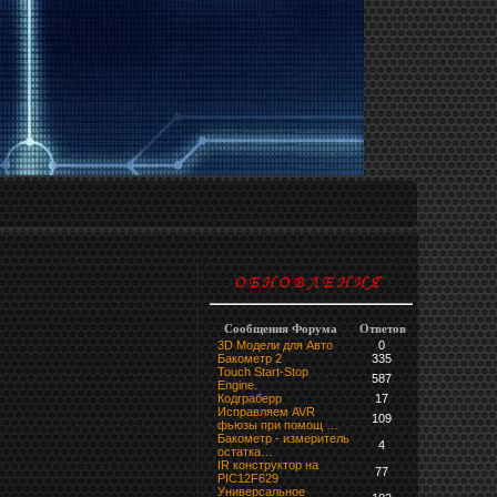
Сообщения Форума
Ответов
3D Модели для Авто
0
Бакометр 2
335
Touch Start-Stop
587
Engine.
Кодграберр
17
Исправляем AVR
109
фьюзы при помощ …
Бакометр - измеритель
4
остатка…
IR конструктор на
77
PIC12F629
Универсальное