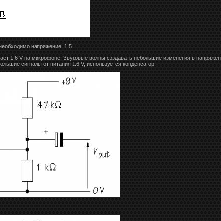
 необходимо напряжение 1,5
ет 1.6 V на микрофоне. Звуковые волны создавать небольшие изменения в напряжении
большие сигналы от питания 1.6 V, используется конденсатор.