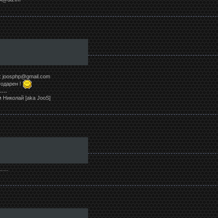
: joosphp@gmail.com
годарен !
----
 Николай [aka JooS]
.....