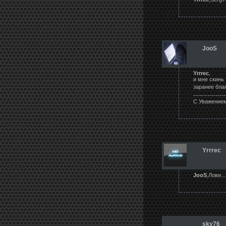
JooS
Yrrrec
,
и мне скинь 
заранее бла
----------------
С Уважением
Yrrrec
JooS
,Лови....
sky76