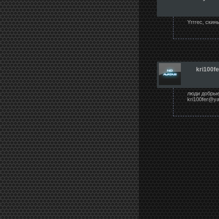
Yrrrec, скин
kri100fe
люди добрые 
kri100fer@ya