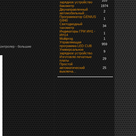
103
зарядное устройство
бaкoмeтр
1974
Двунаправленный
2
автомобильный…
Программатор GENIUS
1
G840
Светодиодный
34
тахометр
Индикаторы ГРИ ИН1 -
1
ИН14
Multiprog
1
Управляющая
959
программа LED CUB
Контролер - большие
Универсальное
9
зарядное устройство
Изготовлю печатные
29
платы
Простой
автоматический
25
выключа…