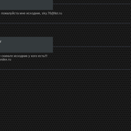
ь пожалуйста мне исходник, sky.76@list.ru
r
скиньте исходник у кого есть!!!
ndex.ru