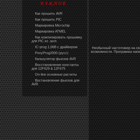
Как прошить AVR
·
Как прошить PIC
·
Маркировка Microchip
·
Маркировка ATMEL
·
Как компилировать прошивку
·
для PIC из .asm
IC-prog 1,06В с драйвером
·
Необычный частотомер на све
возможности. Программа напис
PonyProg2000 (русс)
·
Калькулятор фьюзов AVR
·
Восстановление константы
·
для 12F629 & 12F675
On-line основные расчеты
·
Востановление фьюзов для
·
AVR