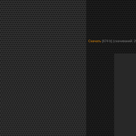
Скачать
[674 b] (cкачиваний: 2