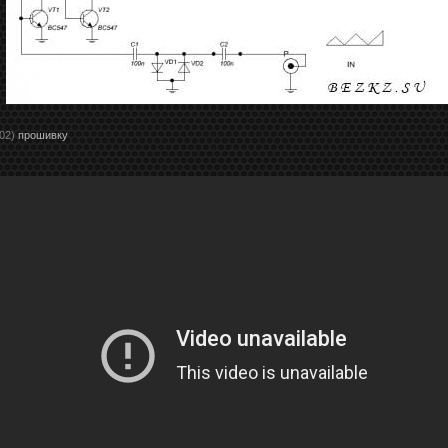
02)
прошивку