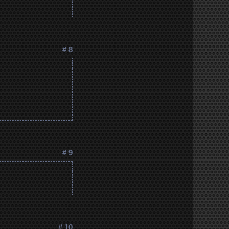
# 8
# 9
# 10