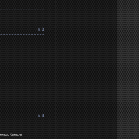
# 3
# 4
ненадо бинары