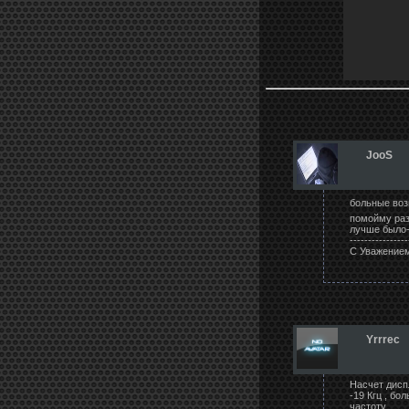
JooS
больные воз
помойму раз
лучше было-
----------------
С Уважением
Yrrrec
Насчет дисп
-19 Кгц , б
частоту…