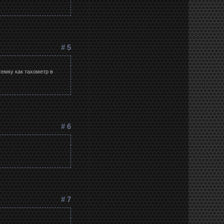
# 5
хемку как тахометр в
# 6
# 7