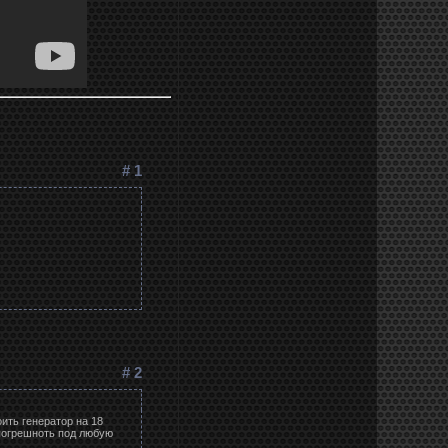
# 1
# 2
ить генератор на 18
 погрешноть под любую