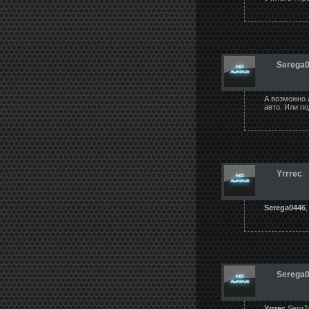
Serega
А возможно 
авто. Или п
Yrrrec
Serega0446
,
Serega
Yrrrec
,Serg