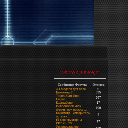
Сообщения Форума
Ответов
3D Модели для Авто
0
Бакометр 2
335
Touch Start-Stop
587
Engine.
Кодграберр
17
Исправляем AVR
109
фьюзы при помощ …
Бакометр - измеритель
4
остатка…
IR конструктор на
77
PIC12F629
Универсальное