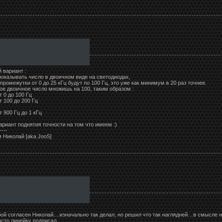
 вариант :
оказывать число в двоичном виде на светодиодах,
 промежутки от 0 до 25 кГц будут по 100 Гц, это уже как минимум в 20 раз точнее.
дое двоичное число множишь на 100, таким образом :
т 0 до 100 Гц
т 100 до 200 Гц
т 900 Гц до 1 кГц
ариант поднятия точности на том что имеем :)
----
 Николай [aka JooS]
бой согласен Николай....изначально так делал, но решил что так наглядней…в смысле 
сто линейку подписал ........