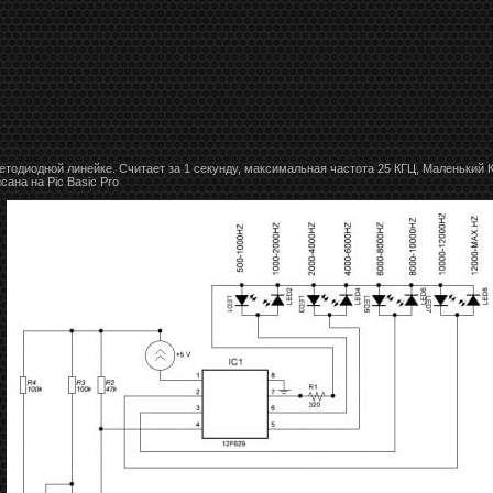
тодиодной линейке. Считает за 1 секунду, максимальная частота 25 КГЦ, Маленький 
ана на Pic Basic Pro