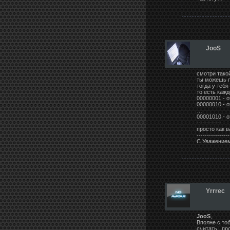
JooS
смотри такой
ты можешь п
тогда у тебя
то есть каж
00000001 - о
00000010 - о
…
00001010 - о
------------
просто как в
----------------
С Уважением
Yrrrec
JooS
,
Вполне с то
считать . про