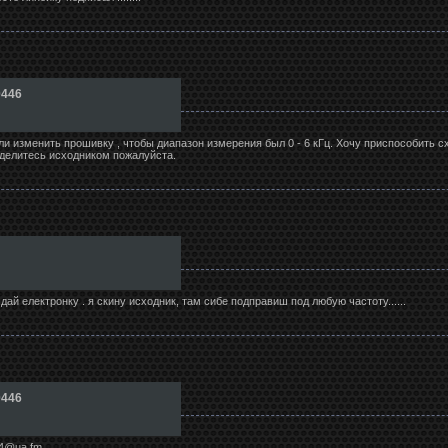
0446
ли изменить прошивку , чтобы диапазон измерения был 0 - 6 кГц. Хочу приспособить с
оделитесь исходником пожалуйста.
 дай електронку . я скину исходник, там сибе подправиш под любую частоту......
0446
74@ua.fm