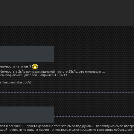
можности - это как ?
бежность в 2кГц при максимальной частоте 25кГц, это многовато …
бы подключить дисплей, например TIC8213 .
----
 Николай [aka JooS]
лея я согласен… просто делался с того что было под руками . необходимо было настро
ольшой точности не надо, а насчет точности,то можна програмно выставить небольшую