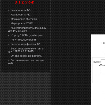
Как прошить AVR
·
Как прошить PIC
·
Маркировка Microchip
·
Маркировка ATMEL
·
Как компилировать прошивку
·
для PIC из .asm
IC-prog 1,06В с драйвером
·
PonyProg2000 (русс)
·
Калькулятор фьюзов AVR
·
Восстановление константы
·
для 12F629 & 12F675
On-line основные расчеты
·
Востановление фьюзов для
·
AVR