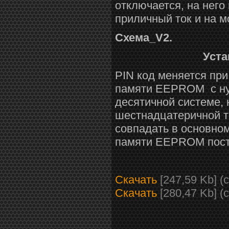
отключается, на него
приличный ток и на м
Схема_
V
2.
Уст
PIN код меняется пр
памяти EEPROM с нул
десятичной системе, 
шестнадцатеричной то
совпадать в основно
памяти EEPROM пост
Скачать
[247,59 Kb] (
Скачать
[280,47 Kb] (