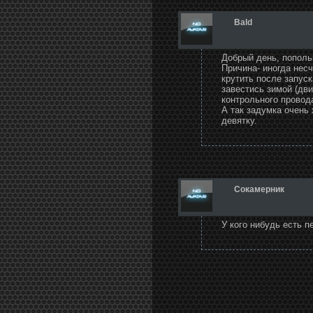
Bald
Добрый день, пополь
Причина- иногда несч
крутить после запуск
завестись зимой (дв
контрольного провод
А так задумка очень
девятку.
Сокамерник
У кого нибудь есть п