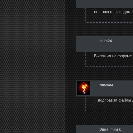
вот тока с пинкодом
delta24
Выложил на форуме ф
Nikolai4
…подправил файлы 
Dima_minsk