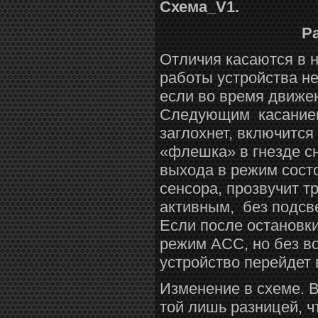
Схема_
V
1.
Р
Отличия касаются в 
работы устройства н
если во время движе
Следующим касанием 
заглохнет, включится
«флешка» в гнезде с
выхода в режим сост
сенсора, прозвучит т
активным, без подсве
Если после остановк
режим АСС, но без во
устройство перейдет 
Изменение в схеме. В
той лишь разницей, 