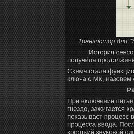
Транзистор для "З
История сенсорног
получила продолжени
Схема стала функцио
ключа с МК, назовем
Ра
При включении питани
гнездо, зажигается 
показывает процесс 
процесса ввода. Посл
короткий звуковой си