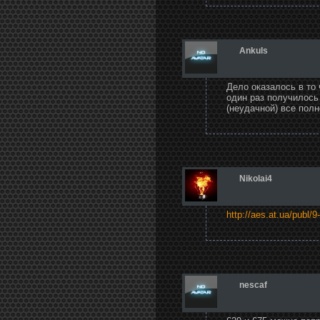
Ankuls
Дело оказалось в то 
один раз получилось
(неудачной) все пол
Nikolai4
http://aes.at.ua/publ/9
nescaf