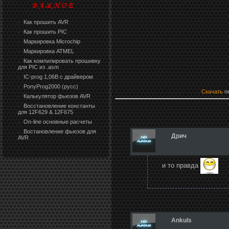
Как прошить AVR
·
Как прошить PIC
·
Маркировка Microchip
·
Маркировка ATMEL
·
Как компилировать прошивку
·
для PIC из .asm
IC-prog 1,06В с драйвером
·
PonyProg2000 (русс)
·
Скачать
пе
Калькулятор фьюзов AVR
·
Восстановление константы
·
для 12F629 & 12F675
On-line основные расчеты
·
Востановление фьюзов для
·
Дрич
AVR
и то правда
Ankuls