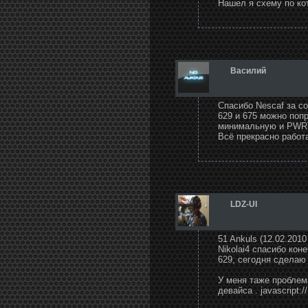
Нашел я схему по ко
Василий
Спасибо Nescaf за сов
629 и 675 можно поп
минимальную и PWRT 
Всё прекрасно работа
LDZ-UI
51 Ankuls (12.02.2010
Nikolai4 спасибо кон
629, сегодня сделаю 
У меня таже проблема
девайса . javascript://