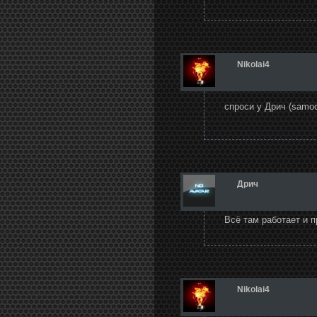
Nikolai4
спроси у Дрич (samoc
Дрич
Всё там работает и п
Nikolai4