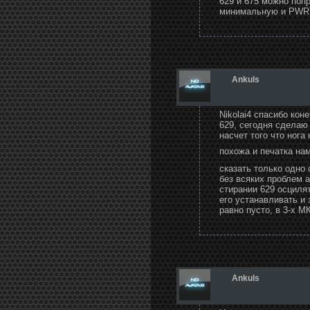
629 и 675 можно поп
минимальную и PWRT 
Ankuls
Nikolai4 спасибо кон
629, сегодня сделаю 
насчет того что нога
похожа и печатка нам
сказать только одно 
без всяких проблем а
стирании 629 осцилят
его устанавливать и 
равно пусто, в 3-х М
Ankuls