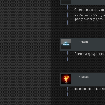
Сделал и я это чудо
подберал из 30шт. д
фотку выложу девай
Ankuls
Поменял диоды, тра
Nikolai4
перепроверьте все де