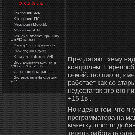
Как прошить AVR
·
Как прошить PIC
·
Маркировка Microchip
·
Маркировка ATMEL
·
Как компилировать прошивку
·
для PIC из .asm
IC-prog 1,06В с драйвером
·
PonyProg2000 (русс)
·
Калькулятор фьюзов AVR
Предлагаю схему над
·
Восстановление константы
·
контролем. Перепробо
для 12F629 & 12F675
On-line основные расчеты
·
семейство пиков, име
Востановление фьюзов для
·
работает как со ста
AVR
недостаток это его п
+15.1в .
Но идея в том, что я
программатора на мак
макетку, просто доба
теперь работать одн