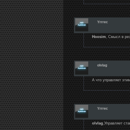
Yrrrec
Hoosim
, Смысл в рез
olvlag
А что управляет эти
Yrrrec
olvlag
,Управляет ст