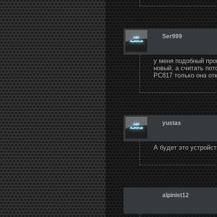
Ser999
у меня подобный прог
новый, а считать пот
PC817 только она отк
yustas
А будет это устройс
alpinist12