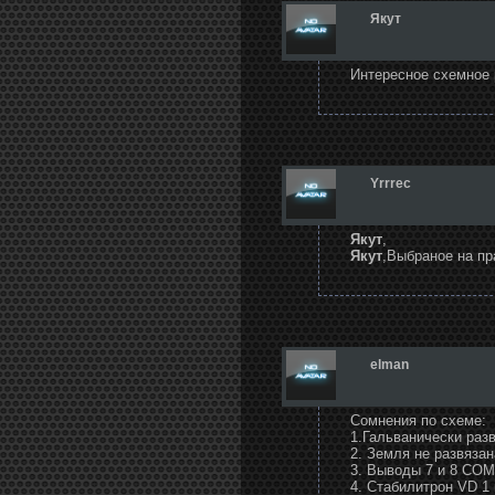
Якут
Интересное схемное 
Yrrrec
Якут
,
Якут
,Выбраное на практ
elman
Сомнения по схеме:
1.Гальванически разв
2. Земля не развязана
3. Выводы 7 и 8 COM
4. Стабилитрон VD 1 