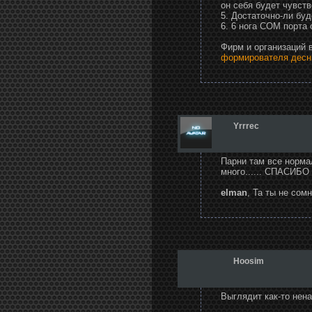
он себя будет чувств
5. Достаточно-ли буд
6. 6 нога COM порта
Фирм и организаций 
формирователя десн
Yrrrec
Парни там все нормал
много...... СПАСИБО
elman
, Та ты не сом
Hoosim
Выглядит как-то нена