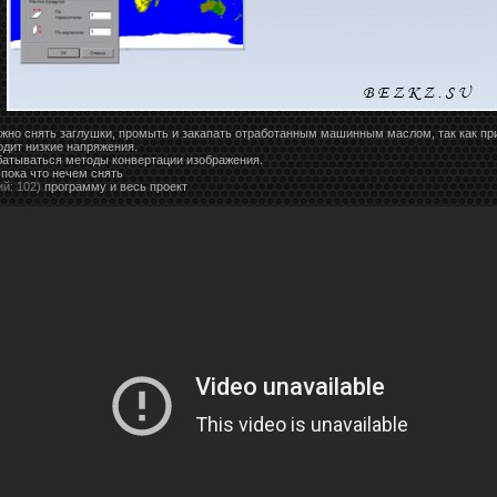
ужно снять заглушки, промыть и закапать отработанным машинным маслом, так как пр
одит низкие напряжения.
атываться методы конвертации изображения.
 пока что нечем снять
ий: 102)
программу и весь проект