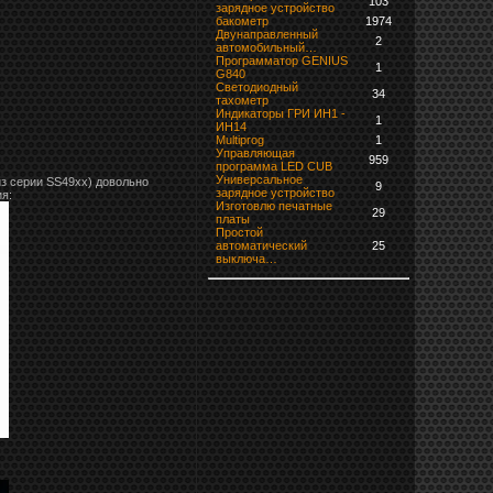
103
зарядное устройство
бaкoмeтр
1974
Двунаправленный
2
автомобильный…
Программатор GENIUS
1
G840
Светодиодный
34
тахометр
Индикаторы ГРИ ИН1 -
1
ИН14
Multiprog
1
Управляющая
959
программа LED CUB
Универсальное
из серии SS49хх) довольно
9
зарядное устройство
я:
Изготовлю печатные
29
платы
Простой
автоматический
25
выключа…