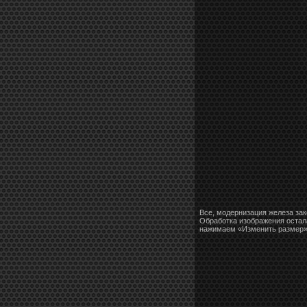
Все, модернизация железа зак
Обработка изображения остала
нажимаем «Изменить размер» 