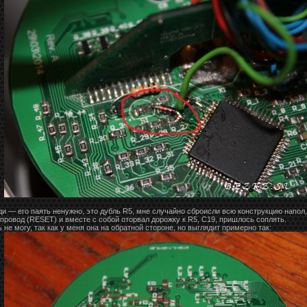
ади — его паять ненужно, это дубль R5, мне случайно сброисли всю конструкцию напол
 провод (RESET) и вместе с собой оторвал дорожку к R5, C19, пришлось соплять.
е могу, так как у меня она на обратной стороне, но выглядит примерно так: