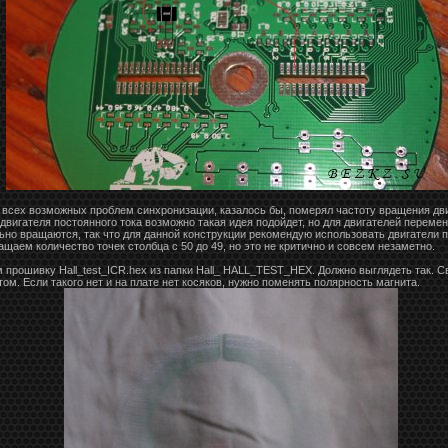
л, всех возможных проблем синхронизации, казалось бы, померял частоту вращения дв
я двигателя постоянного тока возможно такая идея подойдет, но для двигателей перемен
ьно вращаются, так что для данной конструкции рекомендую использовать двигатели п
щаем количество точек столбца с 50 до 49, но это не критично и совсем незаметно.
прошивку Hall_test_ICR.hex из папки Hall_ HALL_TEST_HEX. Должно выглядеть так. Св
ом. Если такого нет и на плате нет косяков, нужно поменять полярность магнита.