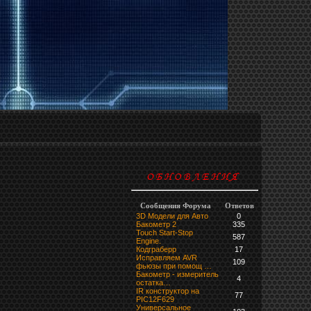
Сообщения Форума
Ответов
3D Модели для Авто
0
Бакометр 2
335
Touch Start-Stop
587
Engine.
Кодграберр
17
Исправляем AVR
109
фьюзы при помощ …
Бакометр - измеритель
4
остатка…
IR конструктор на
77
PIC12F629
Универсальное