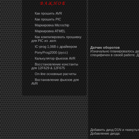
Как прошить AVR
·
Как прошить PIC
·
Маркировка Microchip
·
Маркировка ATMEL
·
Как компилировать прошивку
·
для PIC из .asm
IC-prog 1,06В с драйвером
·
Датчик оборотов
Изначально планировалось дор
PonyProg2000 (русс)
·
специфичен в своей работе. Д
Калькулятор фьюзов AVR
·
Восстановление константы
·
для 12F629 & 12F675
On-line основные расчеты
·
Востановление фьюзов для
·
AVR
Добавить диод D1N и «кинуть» 
Добавление диода: