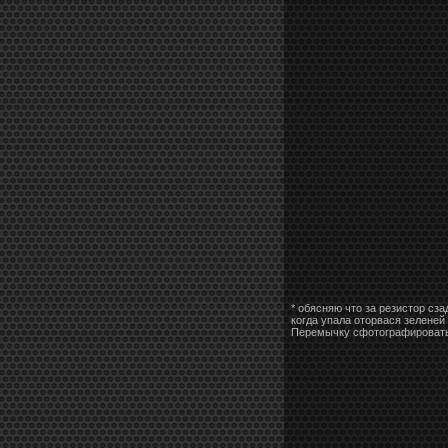
* обясняю что за резистор сз
когда упала оторвася зеленей
Перемычку сфотографировать н