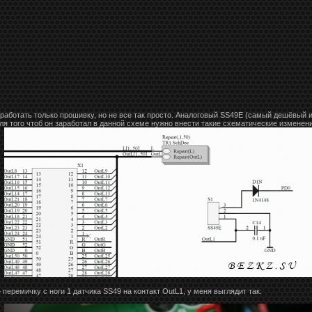
аботать только прошивку, но не все так просто. Аналоговый SS49E (самый дешёвый 
ля того чтоб он заработал в данной схеме нужно внести такие схематические изменени
перемичку с ноги 1 датчика SS49 на контакт OutL1, у меня выглядит так: