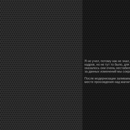
Я не учел, потому как не зна
кадров, но не тут то было, дл
оказалось они очень нестабил
за данных изменений мы сокра
После модернизации заливаем 
месте прохождения над магнит