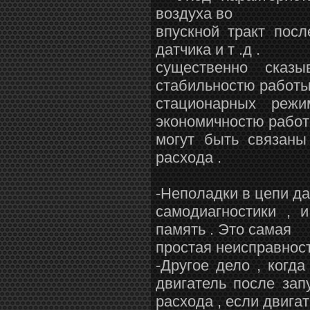
воздуха во
впускной тракт пос
датчика и т .д .
существенно сказ
стабильностю работы
стационарных режи
экономичностю рабо
могут быть связаны
расхода .
-Неполадки в цепи да
самодиагностики , 
память . Это самая
простая неисправност
-Другое дело , когд
двигатель после зап
расхода , если двига