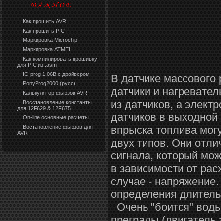
Как прошить AVR
·
Как прошить PIC
·
Маркировка Microchip
·
Маркировка ATMEL
·
Как компилировать прошивку
·
для PIC из .asm
IC-prog 1,06В с драйвером
·
В датчике массового
PonyProg2000 (русс)
·
датчики и нагревате
Калькулятор фьюзов AVR
·
из датчиков, а элект
Восстановление константы
·
для 12F629 & 12F675
датчиков в выходной 
On-line основные расчеты
·
Востановление фьюзов для
впрыска топлива могу
·
AVR
двух типов. Они отли
сигнала, который мож
в зависимости от рас
случае - напряжение
определения длитель
Очень "боится" воды
преграды (двигатель 