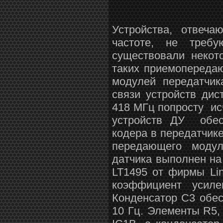
Устройства, отвеч
частоте, не треб
существовали некот
таких приемопереда
модулей передатчи
связи устройств дис
418 МГц попросту и
устройств ДУ обес
кодера в передатчике
передающего модул
датчика выполнен н
LT1495 от фирмы Li
коэффициент усил
Конденсатор С3 обес
10 Гц. Элементы R5