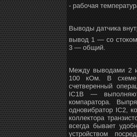
- рабочая температур
Выводы датчика внут
вывод 1 — со стоком
3 — общий.
Между выводами 2 и
100 кОм. В схеме
счетверенный опера
IC1B — выполняют
компаратора. Выпр
одновибратор IC2, к
коллектора транзист
всегда бывает удоб
устройством посре