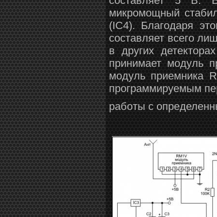
составляет 5 В. В
микромощный стаби
(IC4). Благодаря э
составляет всего ли
в других детектора
принимает модуль п
модуль приемника R
программируемым пе
работы с определенн