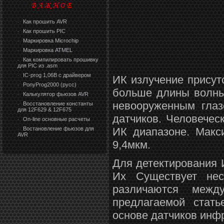
Как прошить AVR
·
Как прошить PIC
·
Маркировка Microchip
·
Маркировка ATMEL
·
Как компилировать прошивку
·
для PIC из .asm
IC-prog 1,06В с драйвером
·
ИК излучение присут
PonyProg2000 (русс)
·
больше длины волны
Калькулятор фьюзов AVR
·
невооруженным глаз
Восстановление константы
·
для 12F629 & 12F675
датчиков. Человечес
On-line основные расчеты
·
Востановление фьюзов для
ИК диапазоне. Макс
·
AVR
9,4мкм.
Для детектирования 
Их Существует нес
различаются межд
предлагаемой стат
основе датчиков инфр