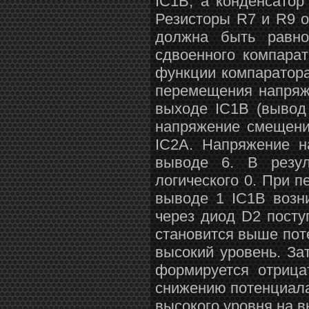
IC1B, а конденсатор
Резисторы R7 и R9 
должна быть равно
сдвоенного компара
функции компаратора
перемещения напряже
выходе IC1B (вывод
напряжение смещени
IC2A. Напряжение 
выводе 6. В резул
логического 0. При 
выводе 1 IC1B возн
через диод D2 посту
становится выше пот
высокий уровень. За
формируется отрица
снижению потенциала
высокого уровня на в