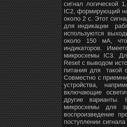
сигнал логической 1
IC2, формирующий на
около 2 с. Этот сиг
для индикации рабо
используются выход
около 150 мА, чт
индикаторов. Име
микросхемы IC3. Дл
Reset с выводом ист
питания для такой 
Совместно с приемн
устройства, напри
включающие освети
другие варианты.
микросхемы для з
воспроизведение пр
поступлении сигнал