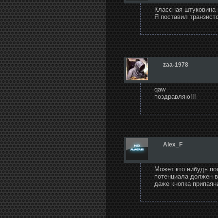
Классная штуковина 
Я поставил транзист
zaa-1978
qaw
поздравляю!!!
Alex_F
Может кто нибудь по
потенциала должен в
даже кнопка припаян