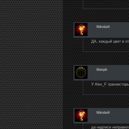
Nikolai4
ДА, каждый цвет в о
Nimph
У Alex_F транзистор
Nikolai4
да надписи неправил