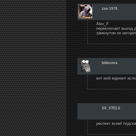
zaa-1978
Alex_F
переключает выход де
замкнутом он негорит 
bidavova
вот мой вариант испо
SX_STELS
респект всем! подск