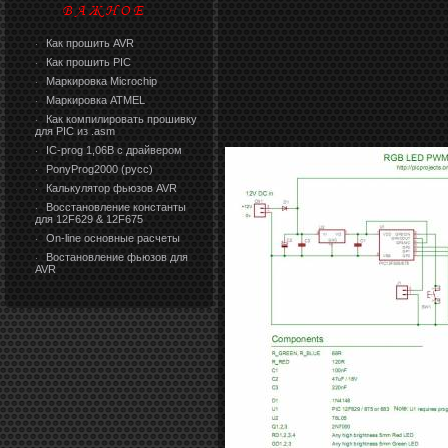
Как прошить AVR
·
Как прошить PIC
·
Маркировка Microchip
·
Маркировка ATMEL
·
Как компилировать прошивку
·
для PIC из .asm
IC-prog 1,06В с драйвером
·
PonyProg2000 (русс)
·
Калькулятор фьюзов AVR
·
Восстановление константы
·
для 12F629 & 12F675
On-line основные расчеты
·
Востановление фьюзов для
·
AVR