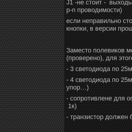
J1 -не стоит - выход
p-n проводимости)
если неправильно сто
кнопки, в версии про
Заместо полевиков м
(проверено), для это
- 3 светодиода по 25
- 4 светодиода по 25м
упор…)
- сопротивлене для о
1к)
- транзистор должен б