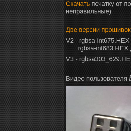
Скачать
печатку от п
неправильные)
Две версии прошивок
V2 - rgbsa-int675.HE
rgbsa-int683.HEX 
V3 - rgbsa303_629.HE
Видео пользователя