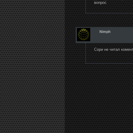
вопрос
Nimph
Сори не читал коме