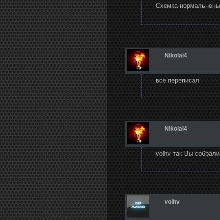
Схемка нормальненька
Nikolai4
все переписал
Nikolai4
volhv так Вы собрал
volhv