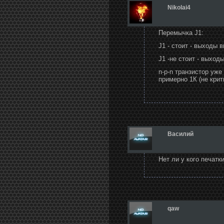
Nikolai4
Перемычка J1:
J1 - стоит - выходы 
J1 -не стоит - выход
n-p-n транзистор уже
примерно 1К (не крит
Василий
Нет ли у кого печатк
qaw