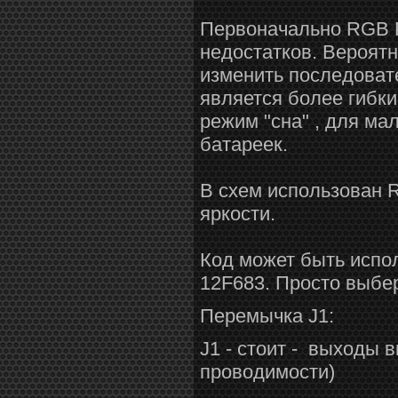
Первоначально RGB P
недостатков. Вероятн
изменить последоват
является более гибки
режим "сна" , для ма
батареек.
В схем использован R
яркости.
Код может быть испо
12F683. Просто выбе
Перемычка J1:
J1 - стоит - выходы 
проводимости)