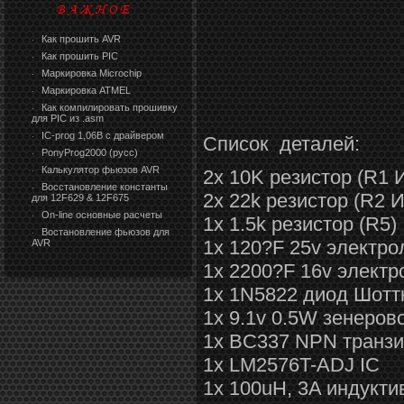
Как прошить AVR
·
Как прошить PIC
·
Маркировка Microchip
·
Маркировка ATMEL
·
Как компилировать прошивку
·
для PIC из .asm
IC-prog 1,06В с драйвером
·
Список деталей:
PonyProg2000 (русс)
·
Калькулятор фьюзов AVR
2x 10K резистор (R1 
·
Восстановление константы
·
2x 22k резистор (R2 
для 12F629 & 12F675
On-line основные расчеты
·
1x 1.5k резистор (R5)
Востановление фьюзов для
·
1x 120?F 25v электро
AVR
1x 2200?F 16v электр
1x 1N5822 диод Шотт
1x 9.1v 0.5W зенеров
1x BC337 NPN транз
1x LM2576T-ADJ IC
1x 100uH, 3A индукт