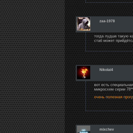
zaa-1978
тогда лудше такую ка
стаб может прийдётс
Nikolai4
вот есть специальна
микросхем серии 78*
очень полезная прог
mixchev