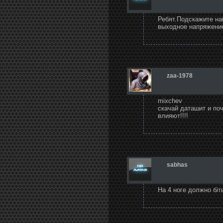
Ребят.Подскажите на
выходное напряжение
zaa-1978
mixchev
скачай даташит и поч
влияют!!!!
sabhas
На 4 ноге должно біт