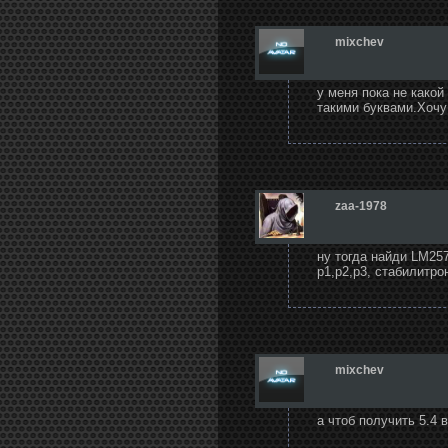
mixchev
у меня пока не какой
такими буквами.Хочу 
zaa-1978
ну тогда найди LM257
р1,р2,р3, стабилитрон
mixchev
а чтоб получить 5.4 