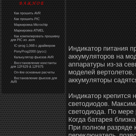
Как прошить AVR
·
Как прошить PIC
·
Маркировка Microchip
·
Маркировка ATMEL
·
Как компилировать прошивку
·
для PIC из .asm
IC-prog 1,06В с драйвером
·
Индикатор питания п
PonyProg2000 (русс)
·
аккумуляторов на мо
Калькулятор фьюзов AVR
·
аппаратуры из-за сев
Восстановление константы
·
для 12F629 & 12F675
моделей вертолетов,
On-line основные расчеты
·
Востановление фьюзов для
аккумуляторы садятс
·
AVR
Индикатор крепится 
светодиодов. Максим
светодиода. По мере 
Когда батарея близка
При полном разряде 
переключатель, позв