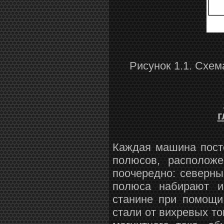
Рисунок 1.1. Схем
г
Каждая машина посто
полюсов, расположе
поочередно: северн
полюса набирают из
станине при помощи
стали от вихревых то