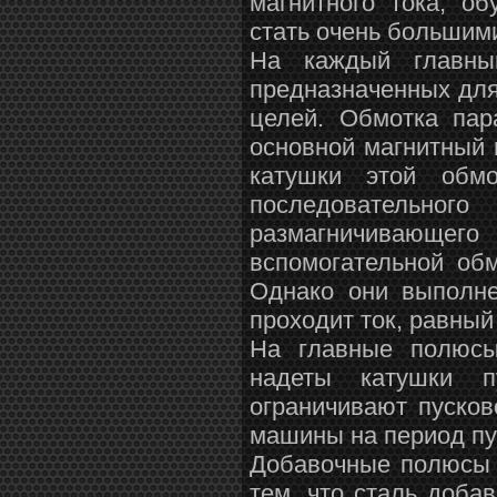
магнитного тока, о
стать очень большими
На каждый главны
предназначенных для
целей. Обмотка пар
основной магнитный 
катушки этой обм
последовательног
размагничивающег
вспомогательной об
Однако они выполне
проходит ток, равный
На главные полюсы 
надеты катушки п
ограничивают пусков
машины на период пу
Добавочные полюсы 
тем, что сталь доб