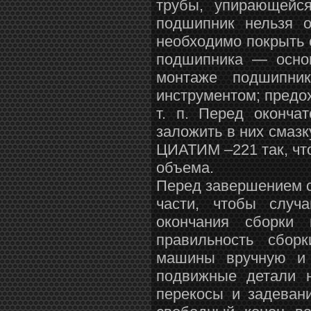
трубы, упирающейс
подшипник нельзя о
необходимо покрыть 
подшипника — основ
монтаже подшипни
инструментом; предох
т. п. Перед оконча
заложить в них смаз
ЦИАТИМ –221 так, чт
объема.
Перед завершением с
части, чтобы случ
окончания сборки 
правильность сбор
машины вручную и 
подвижные детали н
перекосы и задеван