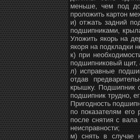
меньше, чем под до
проложить картон ме
и) отжать задний п
подшипниками, крыл
Уложить якорь на де
якоря на подкладки н
к) при необходимост
подшипниковый щит, 
л) исправные подши
отдав предварител
крышку. Подшипник с
подшипник трудно, е
Пригодность подшипн
по показателям его
после снятия с вала
неисправности;
м) снять в случае 