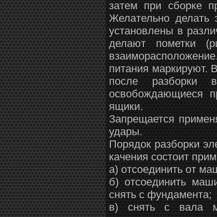
затем при сборке п
Желательно делать 
установлены в разли
делают пометки (
взаиморасположени
питания маркируют. 
после разборки 
освобождающиеся пр
ящики.
Запрещается примен
удары.
Порядок разборки эл
качения состоит при
а) отсоединить от ма
б) отсоединить маш
снять с фундамента;
в) снять с вала 