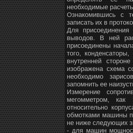
необходимые расчеты
Ознакомившись с т
записать их в протоко
Для присоединения
выводов. В ней ра
присоединены начала
того, конденсаторы
внутренней стороне
изображена схема с
необходимо зарис
запомнить ее наизуст
Измерение сопроти
мегомметром, как 
относительно корпу
обмотками машины по
не ниже следующих з
- для машин мощнос