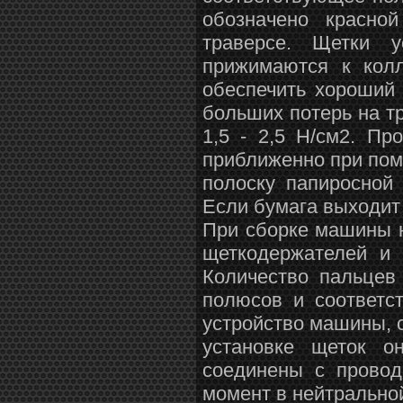
обозначено красно
траверсе. Щетки 
прижимаются к кол
обеспечить хороший
больших потерь на т
1,5 - 2,5 Н/см2. П
приближенно при пом
полоску папиросной
Если бумага выходит 
При сборке машины 
щеткодержателей и 
Количество пальцев
полюсов и соответс
устройство машины, с
установке щеток о
соединены с провод
момент в нейтрально