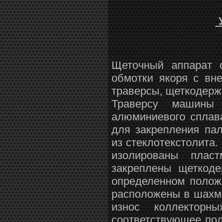
У
Щеточный аппарат 
обмотки якоря с вн
траверсы, щеткодерж
Траверсу машины
алюминиевого сплав
для закрепления па
из стеклотекстолита
изолированы плас
закреплены щеткоде
определенном полож
расположены в шахм
износ коллекторн
соответствующее по