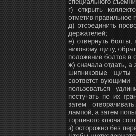
специального съемни
г) открыть коллект
отметив правильное 
д) отсоединить пров
держателей;
е) отвернуть болты
никовому щиту, обра
положение болтов в 
ж) сначала отдать, а
шипниковые щиты 
соответст-вующими
пользоваться удлин
постучать по их гра
затем отворачиват
лампой, а затем попы
торцевого ключа соо
з) осторожно без пер
Чтобы щеткодержател