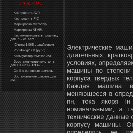
Как прошить AVR
·
Как прошить PIC
·
Маркировка Microchip
·
Маркировка ATMEL
·
Как компилировать прошивку
·
для PIC из .asm
IC-prog 1,06В с драйвером
·
Электрические маши
PonyProg2000 (русс)
·
длительных, кратко
Калькулятор фьюзов AVR
·
условиях, определяе
Восстановление константы
·
для 12F629 & 12F675
машины по степени 
On-line основные расчеты
·
Востановление фьюзов для
корпуса твердых те
·
AVR
Каждая машина вы
меняющееся в опред
nн, тока якоря I
номинальными, а т
технические данные 
корпусу машины. Он
определять ее пар