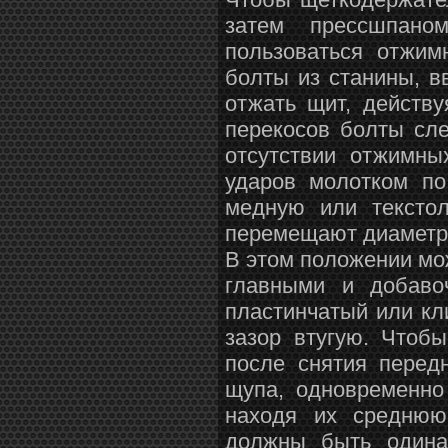
затем прессшпано
пользоваться отжим
болты из станины, в
отжать щит, действ
перекосов болты сле
отсутствии отжимны
ударов молотком по
медную или текстол
перемещают диаметра
В этом положении мо
главными и добаво
пластинчатый или кл
зазор втугую. Чтоб
после снятия перед
щупа, одновременно
находя их среднюю
должны быть одина