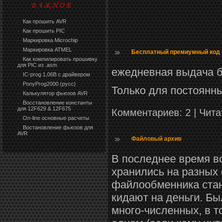
Как прошить AVR
·
Как прошить PIC
·
Маркировка Microchip
·
Маркировка ATMEL
·
Бесплатный премиумный код с 20
Как компилировать прошивку
·
для PIC из .asm
ежедневная выдача б
IC-prog 1,06В с драйвером
·
PonyProg2000 (русс)
·
Только для постоянны
Калькулятор фьюзов AVR
·
Восстановление константы
·
для 12F629 & 12F675
Комментариев: 2 | Чит
On-line основные расчеты
·
Востановление фьюзов для
·
AVR
Файловый архив
В последнее время в
хранились на разных
файлообменника стан
кидают на деньги. Бы
много-численных, в т