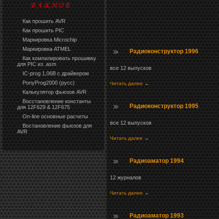
Как прошить AVR
·
Как прошить PIC
·
Маркировка Microchip
·
Маркировка ATMEL
·
Радиоконструктор 1996
Как компилировать прошивку
·
для PIC из .asm
все 12 выпусков
IC-prog 1,06В с драйвером
·
PonyProg2000 (русс)
Читать далее →
·
Калькулятор фьюзов AVR
·
Восстановление константы
·
Радиоконструктор 1995
для 12F629 & 12F675
On-line основные расчеты
·
все 12 выпусков
Востановление фьюзов для
·
AVR
Читать далее →
Радиоаматор 1994
12 журналов
Читать далее →
Радиоаматор 1993