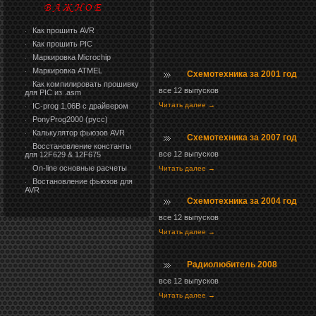
Как прошить AVR
·
Как прошить PIC
·
Маркировка Microchip
·
Маркировка ATMEL
·
Схемотехника за 2001 год
Как компилировать прошивку
·
все 12 выпусков
для PIC из .asm
Читать далее →
IC-prog 1,06В с драйвером
·
PonyProg2000 (русс)
·
Калькулятор фьюзов AVR
·
Схемотехника за 2007 год
Восстановление константы
·
все 12 выпусков
для 12F629 & 12F675
On-line основные расчеты
Читать далее →
·
Востановление фьюзов для
·
AVR
Схемотехника за 2004 год
все 12 выпусков
Читать далее →
Радиолюбитель 2008
все 12 выпусков
Читать далее →