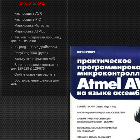
Как прошить AVR
·
Как прошить PIC
·
Маркировка Microchip
·
Маркировка ATMEL
·
Как компилировать прошивку
·
для PIC из .asm
IC-prog 1,06В с драйвером
·
PonyProg2000 (русс)
·
Калькулятор фьюзов AVR
·
Восстановление константы
·
для 12F629 & 12F675
On-line основные расчеты
·
Востановление фьюзов для
·
AVR