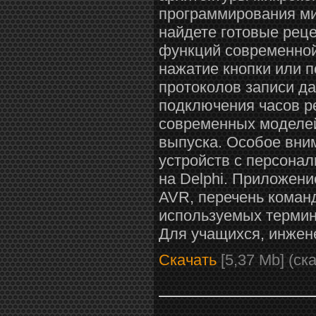
программирования ми
найдете готовые рец
функций современной
нажатие кнопки или 
протоколов записи д
подключения часов р
современных моделей
выпуска. Особое вни
устройств с персона
на Delphi. Приложен
AVR, перечень команд
используемых термин
Для учащихся, инжен
Скачать
[5,37 Mb] (cк