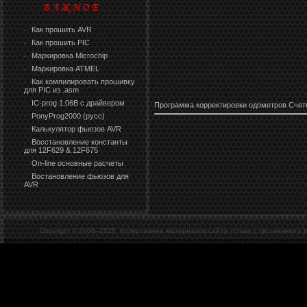
Как прошить AVR
·
Как прошить PIC
·
Маркировка Microchip
·
Маркировка ATMEL
·
Как компилировать прошивку
·
для PIC из .asm
IC-prog 1,06В с драйвером
·
Программа корректировки одометров Сче
PonyProg2000 (русс)
·
Калькулятор фьюзов AVR
·
Восстановление константы
·
для 12F629 & 12F675
On-line основные расчеты
·
Востановление фьюзов для
·
AVR
Copyright © 2008–
2026. Копирование материалов сайта только с письменного 