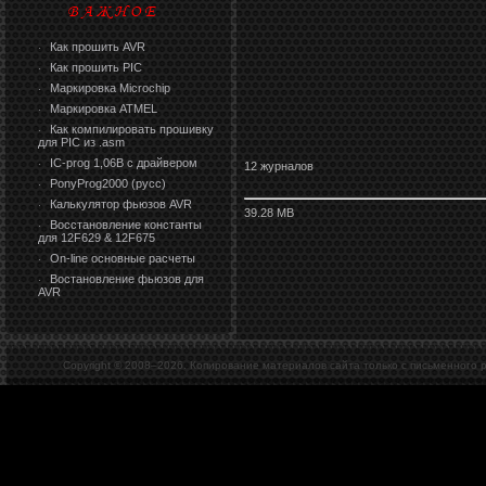
Как прошить AVR
·
Как прошить PIC
·
Маркировка Microchip
·
Маркировка ATMEL
·
Как компилировать прошивку
·
для PIC из .asm
IC-prog 1,06В с драйвером
·
12 журналов
PonyProg2000 (русс)
·
Калькулятор фьюзов AVR
·
39.28 MB
Восстановление константы
·
для 12F629 & 12F675
On-line основные расчеты
·
Востановление фьюзов для
·
AVR
Copyright © 2008–
2026. Копирование материалов сайта только с письменного 