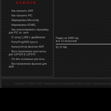
Как прошить AVR
·
Как прошить PIC
·
Маркировка Microchip
·
Маркировка ATMEL
·
Как компилировать прошивку
·
для PIC из .asm
IC-prog 1,06В с драйвером
·
Радио за 1999 год
все 12 выпусков
PonyProg2000 (русс)
·
Калькулятор фьюзов AVR
81.37 Mb
·
Восстановление константы
·
для 12F629 & 12F675
On-line основные расчеты
·
Востановление фьюзов для
·
AVR
Copyright © 2008–
2026. Копирование материалов сайта только с письменного 