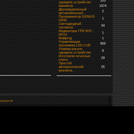
103
зарядное устройство
бaкoмeтр
1974
Двунаправленный
2
автомобильный…
Программатор GENIUS
1
G840
Светодиодный
34
тахометр
Индикаторы ГРИ ИН1 -
1
ИН14
Multiprog
1
Управляющая
959
программа LED CUB
Универсальное
9
зарядное устройство
Изготовлю печатные
29
платы
Простой
автоматический
25
выключа…
альности