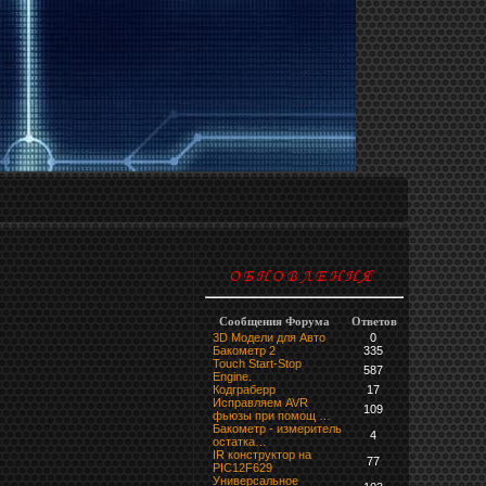
Сообщения Форума
Ответов
3D Модели для Авто
0
Бакометр 2
335
Touch Start-Stop
587
Engine.
Кодграберр
17
Исправляем AVR
109
фьюзы при помощ …
Бакометр - измеритель
4
остатка…
IR конструктор на
77
PIC12F629
Универсальное