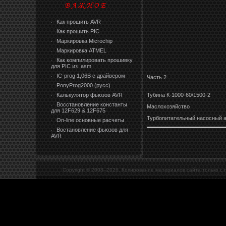
Как прошить AVR
·
Как прошить PIC
·
Маркировка Microchip
·
Маркировка ATMEL
·
Как компилировать прошивку
·
для PIC из .asm
IC-prog 1,06В с драйвером
·
Часть 2
PonyProg2000 (русс)
·
Калькулятор фьюзов AVR
Тубина К-1000-60/1500-2
·
Восстановление константы
·
Маслохозяйство
для 12F629 & 12F675
Турбопитательный насосный а
On-line основные расчеты
·
Востановление фьюзов для
·
AVR
Copyright © 2008–
2026. Копирование материалов сайта только с 