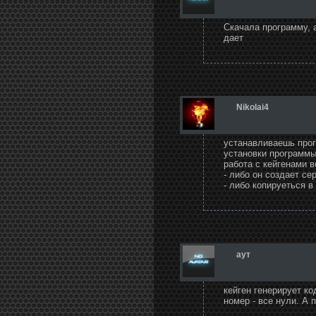
Скачала программу, а
дает
Nikolai4
устанавливаешь прог
установки программы
работа с кейгенами 
- либо он создает се
- либо копируеться в
аут
кейген генерирует к
номер - все нули. А