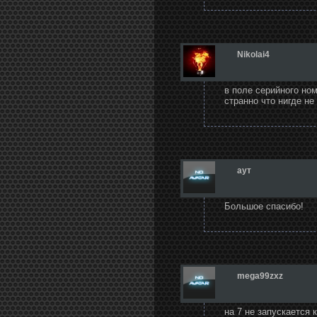
Nikolai4
в поле серийного номе
странно что нигде не 
аут
Большое спасибо!
mega99zxz
на 7 не запускается 