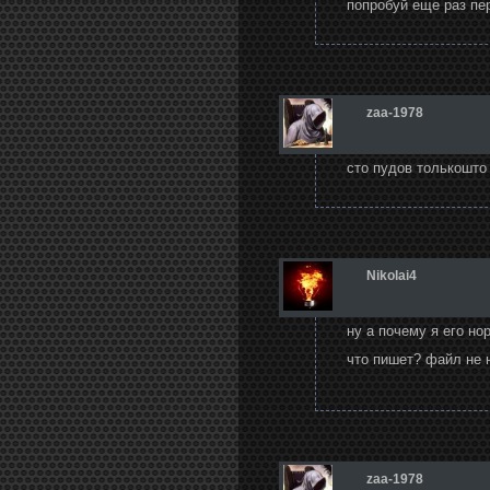
попробуй еще раз пер
zaa-1978
сто пудов толькошто 
Nikolai4
ну а почему я его но
что пишет? файл не 
zaa-1978