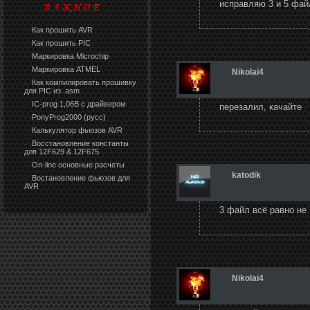
исправляю 3 и 5 фай
Как прошить AVR
·
Как прошить PIC
·
Маркировка Microchip
·
Маркировка ATMEL
·
Nikolai4
Как компилировать прошивку
·
для PIC из .asm
IC-prog 1,06В с драйвером
·
перезалил, качайте
PonyProg2000 (русс)
·
Калькулятор фьюзов AVR
·
Восстановление константы
·
для 12F629 & 12F675
On-line основные расчеты
·
katodik
Востановление фьюзов для
·
AVR
3 файл всё равно не 
Nikolai4