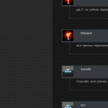
да 3 - ю сейчас пере
Nikolai4
все третью перезали
katodik
Cпасибо, всё скачал.
аут