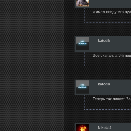
я имел ввиду сто пуд
katodik
Всё скачал, а 3-й пиш
katodik
Теперь так пишет: З
Nikolai4