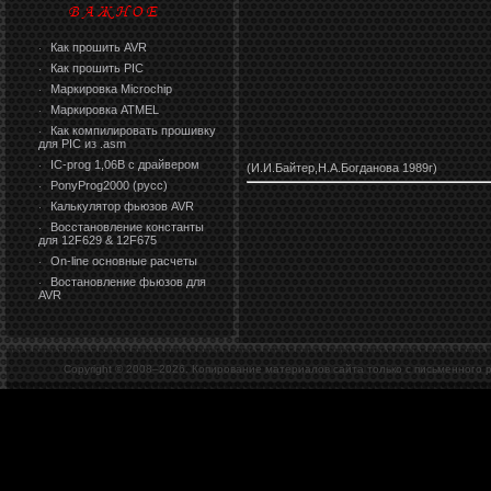
Как прошить AVR
·
Как прошить PIC
·
Маркировка Microchip
·
Маркировка ATMEL
·
Как компилировать прошивку
·
для PIC из .asm
IC-prog 1,06В с драйвером
·
(И.И.Байтер,Н.А.Богданова 1989г)
PonyProg2000 (русс)
·
Калькулятор фьюзов AVR
·
Восстановление константы
·
для 12F629 & 12F675
On-line основные расчеты
·
Востановление фьюзов для
·
AVR
Copyright © 2008–
2026. Копирование материалов сайта только с письменного 