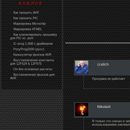
Как прошить AVR
·
Как прошить PIC
·
Маркировка Microchip
·
Маркировка ATMEL
·
Как компилировать прошивку
·
для PIC из .asm
IC-prog 1,06В с драйвером
·
PonyProg2000 (русс)
·
Калькулятор фьюзов AVR
·
Восстановление константы
·
для 12F629 & 12F675
cralich
On-line основные расчеты
·
Востановление фьюзов для
·
AVR
Програма не работает
Nikolai4
Я только что скачал и за
использованием извлекит