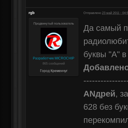
rgb
Отправлено
23 май 2011 - 04:
Продвинутый пользователь
Да самый 
радиолюбит
буквы "А" 
Разработчик MICROCHIP
865 сообщений
Добавлен
Город
Кременчуг
---------------
АNдрей
, з
628 без бу
перекомпил