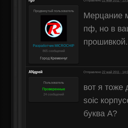
rgb
Отправлено
22 май 2011 - 13:
Продвинутый пользователь
Мерцание м
пф, но в ва
прошивкой.
Разработчик MICROCHIP
865 сообщений
Город
Кременчуг
АNдрей
Отправлено
22 май 2011 - 14:
Пользователь
вот я тоже 
Проверенные
24 сообщений
soic корпу
буква А?