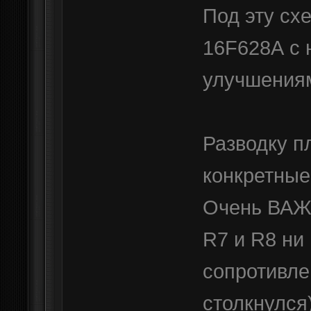
Под эту сх
16F628А с 
улучшения
Разводку п
конкретные
Очень ВАЖН
R7 и R8 ни
сопротивле
столкнулся