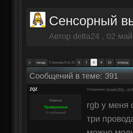
Сенсорный в
Автор
delta24
,
02 май
«
назад
Страница 8 из 20
6
7
8
9
10
вперед
Сообщений в теме: 391
ZQZ
Отправлено
19 май 2011 - 14:
Новичок
rgb у меня
Проверенные
9 сообщений
три провод
можно моди