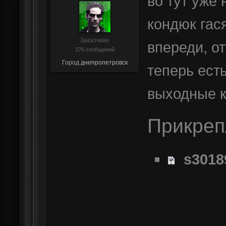
во тут уже
кондюк гас
Заказчики
впереди, о
276 сообщений
Город
днепропетровск
теперь есть
выходные к
Прикре
s3018