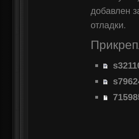
добавлен з
отладки.
Прикре
s3211
s7962
71598