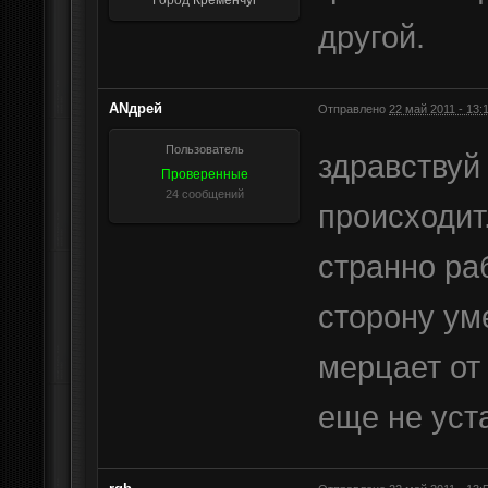
Город
Кременчуг
другой.
АNдрей
Отправлено
22 май 2011 - 13:
Пользователь
здравству
Проверенные
24 сообщений
происходит
странно ра
сторону ум
мерцает от 
еще не ус