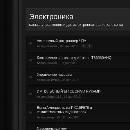
Электроника
схемы управления и др. электронная начинка станка
Автономный контроллер ЧПУ
Автор Nikolai4 ,
07 янв 2013
1
2
Контроллер шагового двигателя TB6560AHQ
Автор Nikolai4 ,
10 дек 2012
Управление насосам
Автор крымчак ,
08 окт 2014
ИМПУЛЬСНЫЙ БП СВОИМИ РУКАМИ
Автор sergeu118 ,
16 авг 2013
ВольтАмперметр на PIC16F676 и
семисегментных индикаторах
Автор sergeu25 ,
21 июн 2013
Самодельный чпу