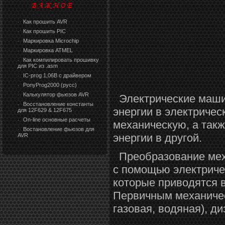
Как прошить AVR
·
Как прошить PIC
·
Маркировка Microchip
·
Маркировка ATMEL
·
Как компилировать прошивку
·
для PIC из .asm
IC-prog 1,06В с драйвером
·
PonyProg2000 (русс)
·
Калькулятор фьюзов AVR
Электрические маши
·
Восстановление константы
·
энергии в электрическ
для 12F629 & 12F675
On-line основные расчеты
·
механическую, а так
Востановление фьюзов для
·
энергии в другой.
AVR
Преобразование меха
с помощью электричес
которые приводятся 
Первичным механичес
газовая, водяная), ди