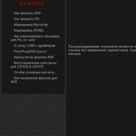
Как прошить AVR
·
Как прошить PIC
·
Маркировка Microchip
·
Маркировка ATMEL
·
Как компилировать прошивку
·
для PIC из .asm
IC-prog 1,06В с драйвером
·
Полупроводниковая технология является 
технику без применения транзисторов. Тр
PonyProg2000 (русс)
·
сигнала.
Калькулятор фьюзов AVR
·
Восстановление константы
·
для 12F629 & 12F675
On-line основные расчеты
·
Востановление фьюзов для
·
AVR