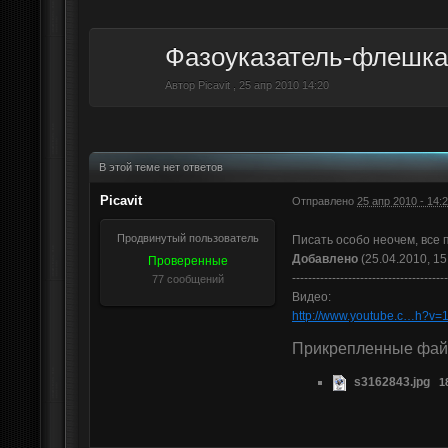
Фазоуказатель-флешка
Автор
Picavit
,
25 апр 2010 14:20
В этой теме нет ответов
Picavit
Отправлено
25 апр 2010 - 14:
Продвинутый пользователь
Писать особо неочем, все 
Добавлено
(25.04.2010, 15
Проверенные
---------------------------------------
77 сообщений
Видео:
http://www.youtube.c…h?
Прикрепленные фа
s3162843.jpg
1