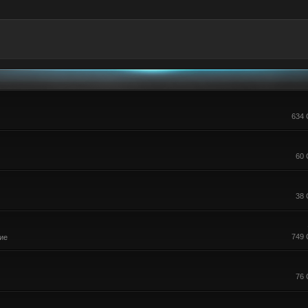
634 
60 
38 
749 
ие
76 