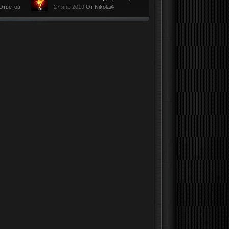
Ответов
27 янв 2019
От Nikolai4