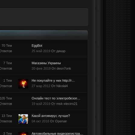
70 Тем
EggBot
Ответов
25 май 2019
От динар
7 Тем
Магазины Украины
Ответов
20 фев 2019
От desn7onk
1 Тем
Не покупайте у них http://r…
Ответов
27 мар 2012
От Nikolai4
105 Тем
Онлайн тест по электробезоп…
Ответов
19 май 2019
От msk-electro21
13 Тем
Какой антивирус лучше?
Ответов
04 окт 2018
От Openair
3 Тем
Автомобильные видеорегистра…