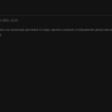
кт 2013 - 21:10
ать на несколько датчиков то надо сделать сначало отображение допустим пе
у