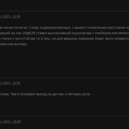
кт 2013 - 11:38
я начал печатку. Схему подкорректировал, с вашего позволения расставлю н
рукций на пик 16ф628 ставил высокоомный наушник как с плейеров или моби
о тянул с частотой где то в 1кгц. но для машины наверное будет мало громко
ожества выложу.
кт 2013 - 11:50
хему. Там я исправил выход на датчик, и питакие реле.
кт 2013 - 18:08