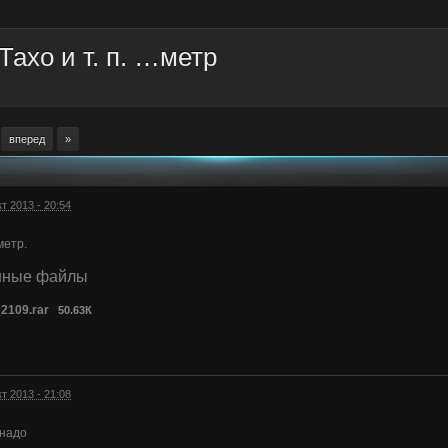
ахо и т. п. …метр
вперед
»
кт 2013 - 20:54
метр.
нные файлы
2109.rar
50.63К
кт 2013 - 21:08
 надо