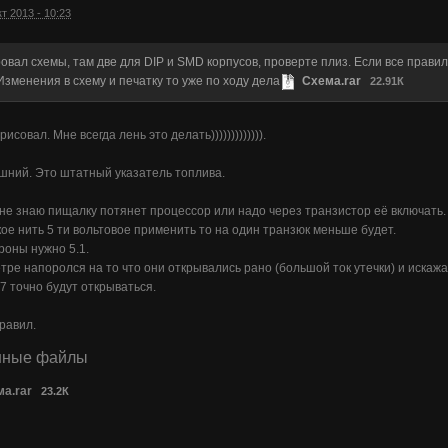
кт 2013 - 10:23
овал схемы, там две для DIP и SMD корпусов, проверте плиз. Если все прави
Изменения в схему и печатку то уже по ходу дела
Схема.rar
22.91К
исовал. Мне всегда лень это делать))))))))))))).
шний. Это штатный указатель топлива.
не знаю пищалку потянет процессор или надо через транзистор её включать. 
кое нить 5 ти вольтовое применить то на один транзюк меньше будет.
троны нужно 5.1.
етре напоролся на то что они открывались рано (большой ток утечки) и искажа
.7 точно будут открываться.
правил.
нные файлы
а.rar
23.2К