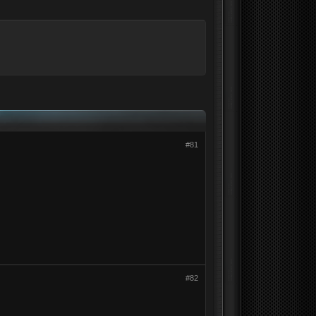
#81
#82