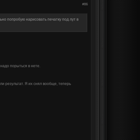
#86
льно попробую нарисовать печатку под лут в
надо порыться в нете.
ли результат. Я их снял вообще, теперь