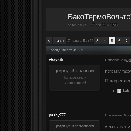
БакоТермоВольтоТ
Автор
chaynik
,
27 сен 2013 16:38
«
назад
Страница 5 из 14
3
4
5
6
7
Сообщений в теме: 271
chaynik
Отправлено
02 о
Продвинутый пользователь
Исправил тахо
Пользователи
Прикрепле
171 сообщений
bak_
pashy777
Отправлено
02 о
Продвинутый пользователь
отлично то что