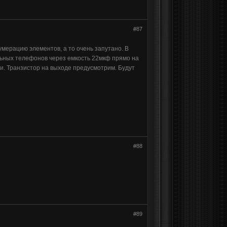
#87
умерацию элементов, а то очень запутано. В
льных телефонов через емкость 22мкф прямо на
сти. Транзистор на выходе предусмотрим. Будут
#88
#89