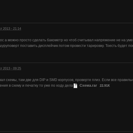
кт 2013 - 21:14
ос а можно просто сделать бакометр но чтоб считывал напряжение не на ум
 шуруповерт поставить дисплейчик потом провести тарировку. Тоесть будет п
кт 2013 - 09:25
ал схемы, там две для DIP и SMD корпусов, проверте плиз. Если все правиль
ения в схему и печатку то уже по ходу дела
Схема.rar
22.91К