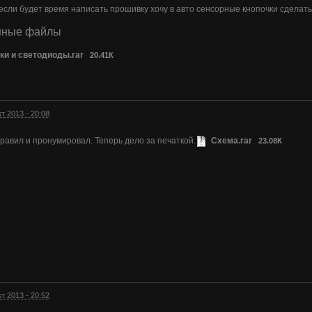
 если будет время написать прошивку хочу в авто сенсорные кнопочки сделат
нные файлы
ки и светодиоды.rar
20.41К
кт 2013 - 20:08
равил и пронумировал. Теперь дело за печаткой.
Схема.rar
23.08К
кт 2013 - 20:52