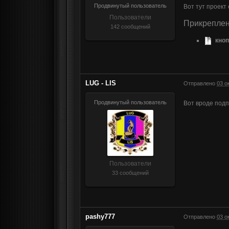
Продвинутый пользователь
Вот тут проект
Пользователи
Прикрепле
142 сообщений
кноп
LUG - LIS
Отправлено
03 о
Продвинутый пользователь
Вот вроде подп
Пользователи
33 сообщений
pashy777
Отправлено
03 о