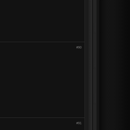
ь
#90
#91