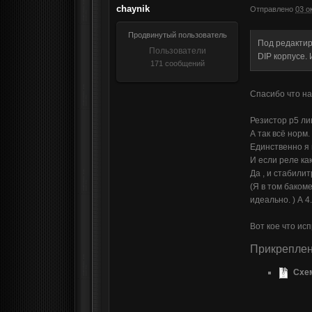
chaynik
Отправлено
03 о
Продвинутый пользователь
Под редактир
Пользователи
DIP корпусе. 
171 сообщений
Спасибо что нар
Резистор р5 ли
А так всё норм.
Единственно я 
И если реле ка
Да , и стабили
(Я в том баком
идеально. ) А 4
Вот кое что ис
Прикрепле
Схем