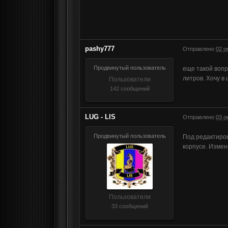
pashy777
Отправлено
02 о
Продвинутый пользователь
еще такой вопр
литров. Хочу в
Пользователи
142 сообщений
LUG - LIS
Отправлено
03 о
Продвинутый пользователь
Под редактиров
корпусе. Измен
Пользователи
33 сообщений