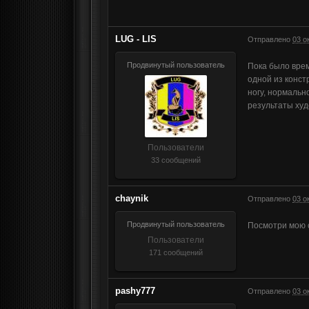
LUG - LIS
Отправлено
03 о
Продвинутый пользователь
Пока было врем
одной из конст
ногу, нормальн
результаты худ
Пользователи
33 сообщений
chaynik
Отправлено
03 о
Продвинутый пользователь
Посмотри мою с
Пользователи
171 сообщений
pashy777
Отправлено
03 о