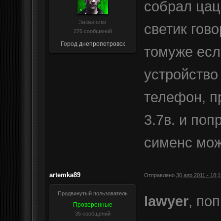
собрал цац
Заказчики
светик гово
276 сообщений
Город
днепропетровск
томуже есл
устройство
телефон, п
3.7в. и по
сименс мож
artemka89
Отправлено
30 апр 2011 - 18:1
Продвинутый пользователь
lawyer
, по
Проверенные
35 сообщений