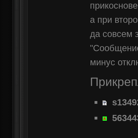
прикоснове
а при втор
да совсем 
"Сообщение
минус откл
Прикре
s1349
56344