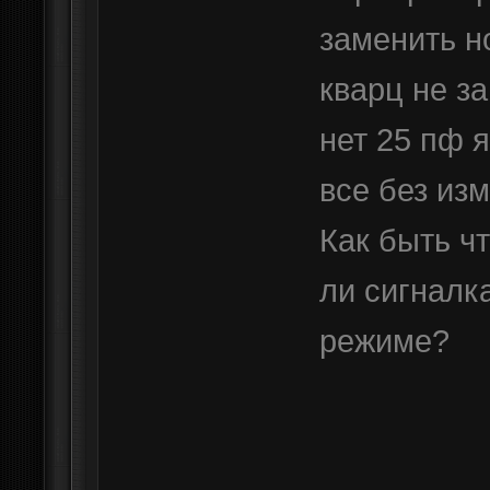
заменить н
кварц не з
нет 25 пф 
все без из
Как быть ч
ли сигналк
режиме?