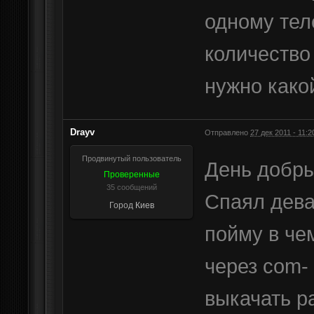
одному те
количество
нужно какой
Drayv
Отправлено
27 дек 2011 - 11:2
Продвинутый пользователь
День добр
Проверенные
35 сообщений
Спаял дева
Город
Киев
пойму в че
через com- 
выкачать р