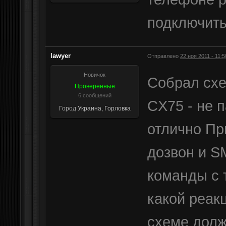
подключить
lawyer
Отправлено
22 ноя 2011 - 11:5
Новичок
Собрал схе
Проверенные
6 сообщений
CX75 - не п
Город
Украина, Горловка
отлично Пр
дозвон и S
команды с т
какой реакц
схеме долж