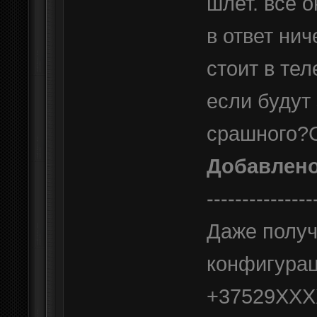
шлет. все о
в ответ нич
стоит в те
если будут
срашного?
Добавлен
---------------
Даже получ
конфигура
+37529XXXX