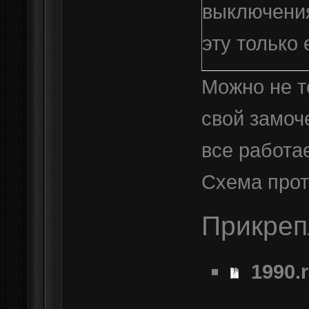
выключения
эту только
подправить
Можно не то
при первом
свой замоч
ставилась 
все работае
снималась.
Схема прот
Прикре
1990.r