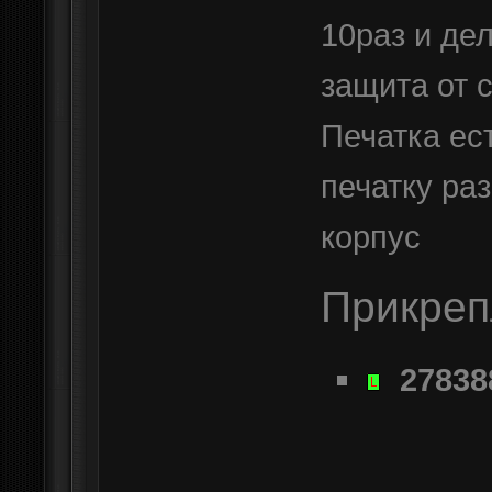
10раз и де
защита от 
Печатка ест
печатку ра
корпус
Прикре
27838