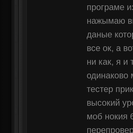
програме и
нажымаю вы
даные кото
все ок, а в
ни как, я и
одинаково м
тестер при
высокий уро
моб нокия 
перепровер