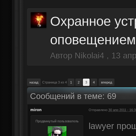
Охранное уст
оповещением
Автор
Nikolai4
,
13 апр
назад
Страница 3 из 4
1
2
3
4
вперед
Сообщений в теме: 69
miron
Отправлено
30 апр 2011 - 16:3
Продвинутый пользователь
lawyer про