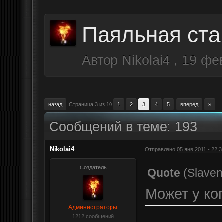
Паяльная ста
Автор
Nikolai4
,
19 фе
назад
Страница 3 из 10
1
2
3
4
5
вперед
»
Сообщений в теме: 193
Nikolai4
Отправлено
05 янв 2011 - 22:3
Создатель
Quote
(
Slaven
Может у ко
Администраторы
1212 сообщений