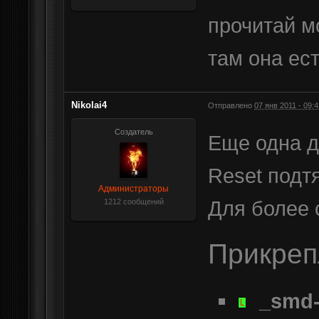
прочитай м
там она ест
Nikolai4
Отправлено
07 янв 2011 - 09:4
Создатель
Еще одна д
Reset подт
Администраторы
Для более 
1212 сообщений
Прикре
_smd-