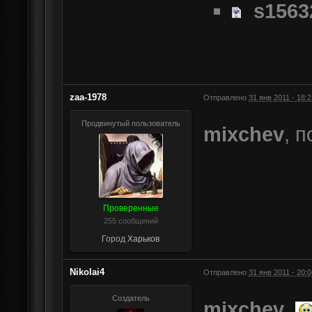
s1563
zaa-1978
Отправлено
31 янв 2011 - 18:2
Продвинутый пользователь
mixchev
, 
Проверенные
255 сообщений
Город
Харьков
Nikolai4
Отправлено
31 янв 2011 - 20:0
Создатель
mixchev
,