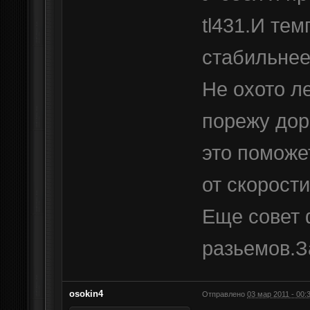
tl431.И те
стабильнее
Не охото ле
порежу дор
это поможе
от скорост
Еще совет 
разьемов.З
osokin4
Отправлено
03 мар 2011 - 00: