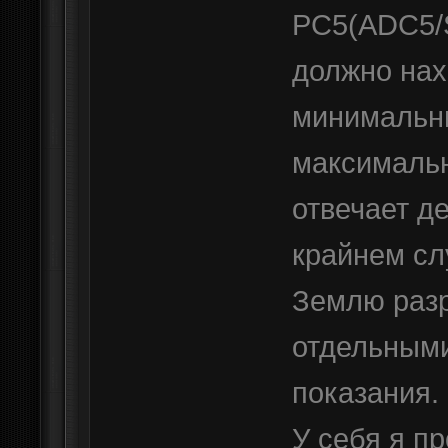
PC5(ADC5/S
должно нах
минимальны
максимальн
отвечает д
крайнем сл
Землю разр
отдельными
показания.
У себя я п